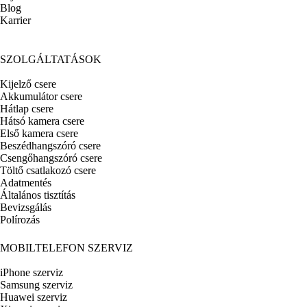
Blog
Karrier
SZOLGÁLTATÁSOK
Kijelző csere
Akkumulátor csere
Hátlap csere
Hátsó kamera csere
Első kamera csere
Beszédhangszóró csere
Csengőhangszóró csere
Töltő csatlakozó csere
Adatmentés
Általános tisztítás
Bevizsgálás
Polírozás
MOBILTELEFON SZERVIZ
iPhone szerviz
Samsung szerviz
Huawei szerviz