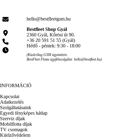
hello@bestfleetgsm.hu
Bestfleet Shop Gyál
2360 Gyál, Kőrösi út 90.
+36 20 591 51 55 (Gyál)
Hétfő - péntek: 9:30 - 18:00
(Kizárólag GSM ügyintézés.
BestFleet Flotta ügyfélszolgálat: hello@bestfleet.hu)
INFORMÁCIÓ
Kapcsolat
Adatkezelés
Szolgáltatásaink
Egyedi fényképes hátlap
Szerviz díjak
Mobilflotta díjak
TV csomagok
Kijelzővédelem