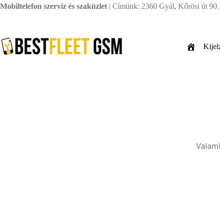
Skip
Mobiltelefon szerviz és szaküzlet
| Címünk: 2360 Gyál, Kőrösi út 90
to
content
Kijel
Valami