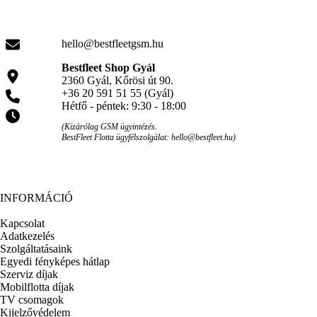
hello@bestfleetgsm.hu
Bestfleet Shop Gyál
2360 Gyál, Kőrösi út 90.
+36 20 591 51 55 (Gyál)
Hétfő - péntek: 9:30 - 18:00
(Kizárólag GSM ügyintézés.
BestFleet Flotta ügyfélszolgálat: hello@bestfleet.hu)
INFORMÁCIÓ
Kapcsolat
Adatkezelés
Szolgáltatásaink
Egyedi fényképes hátlap
Szerviz díjak
Mobilflotta díjak
TV csomagok
Kijelzővédelem