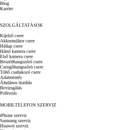
Blog
Karrier
SZOLGÁLTATÁSOK
Kijelző csere
Akkumulátor csere
Hátlap csere
Hátsó kamera csere
Első kamera csere
Beszédhangszóró csere
Csengőhangszóró csere
Töltő csatlakozó csere
Adatmentés
Általános tisztítás
Bevizsgálás
Polírozás
MOBILTELEFON SZERVIZ
iPhone szerviz
Samsung szerviz
Huawei szerviz