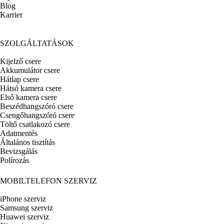
Blog
Karrier
SZOLGÁLTATÁSOK
Kijelző csere
Akkumulátor csere
Hátlap csere
Hátsó kamera csere
Első kamera csere
Beszédhangszóró csere
Csengőhangszóró csere
Töltő csatlakozó csere
Adatmentés
Általános tisztítás
Bevizsgálás
Polírozás
MOBILTELEFON SZERVIZ
iPhone szerviz
Samsung szerviz
Huawei szerviz