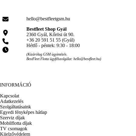
hello@bestfleetgsm.hu
Bestfleet Shop Gyál
2360 Gyál, Kőrösi út 90.
+36 20 591 51 55 (Gyál)
Hétfő - péntek: 9:30 - 18:00
(Kizárólag GSM ügyintézés.
BestFleet Flotta ügyfélszolgálat: hello@bestfleet.hu)
INFORMÁCIÓ
Kapcsolat
Adatkezelés
Szolgáltatásaink
Egyedi fényképes hátlap
Szerviz díjak
Mobilflotta díjak
TV csomagok
Kijelzővédelem