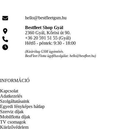
hello@bestfleetgsm.hu
Bestfleet Shop Gyál
2360 Gyál, Kőrösi út 90.
+36 20 591 51 55 (Gyál)
Hétfő - péntek: 9:30 - 18:00
(Kizárólag GSM ügyintézés.
BestFleet Flotta ügyfélszolgálat: hello@bestfleet.hu)
INFORMÁCIÓ
Kapcsolat
Adatkezelés
Szolgáltatásaink
Egyedi fényképes hátlap
Szerviz díjak
Mobilflotta díjak
TV csomagok
Kijelzővédelem