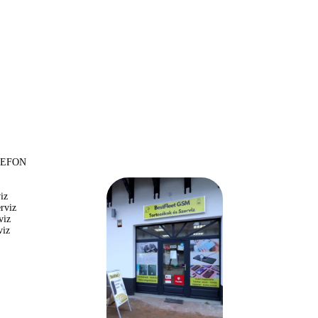
LEFON
iz
rviz
viz
viz