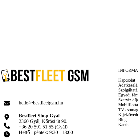
INFORMÁ
Kapcsolat
Adatkezelé
Szolgáltatá
Egyedi fén
Szerviz díj
hello@bestfleetgsm.hu
Mobilflotta
TV csoma
Kijelzővéd
Bestfleet Shop Gyál
Blog
2360 Gyál, Kőrösi út 90.
Karrier
+36 20 591 51 55 (Gyál)
Hétfő - péntek: 9:30 - 18:00