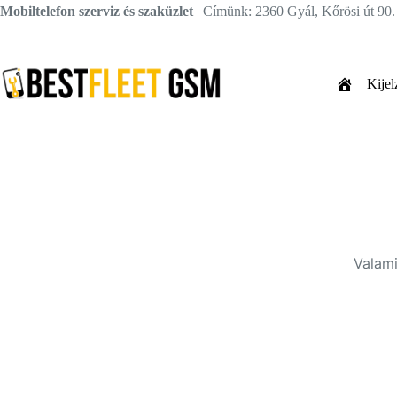
Skip
Mobiltelefon szerviz és szaküzlet
| Címünk: 2360 Gyál, Kőrösi út 90
to
content
Kijel
Valami