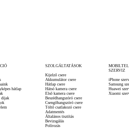
CIÓ
SZOLGÁLTATÁSOK
MOBILTE
SZERVIZ
Kijelző csere
s
Akkumulátor csere
iPhone szerv
saink
Hátlap csere
Samsung sze
yképes hátlap
Hátsó kamera csere
Huawei szer
ak
Első kamera csere
Xiaomi szer
 díjak
Beszédhangszóró csere
gok
Csengőhangszóró csere
elem
Töltő csatlakozó csere
Adatmentés
Általános tisztítás
Bevizsgálás
Polírozás