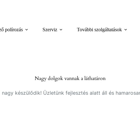
.
ző polírozás
Szerviz
További szolgáltatások
Nagy dolgok vannak a láthatáron
 nagy készülődik! Üzletünk fejlesztés alatt áll és hamarosan