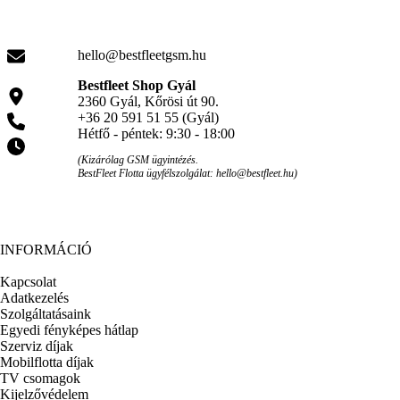
hello@bestfleetgsm.hu
Bestfleet Shop Gyál
2360 Gyál, Kőrösi út 90.
+36 20 591 51 55 (Gyál)
Hétfő - péntek: 9:30 - 18:00
(Kizárólag GSM ügyintézés.
BestFleet Flotta ügyfélszolgálat: hello@bestfleet.hu)
INFORMÁCIÓ
Kapcsolat
Adatkezelés
Szolgáltatásaink
Egyedi fényképes hátlap
Szerviz díjak
Mobilflotta díjak
TV csomagok
Kijelzővédelem