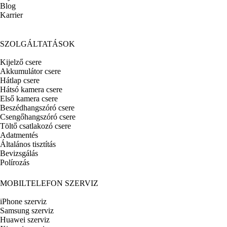
Blog
Karrier
SZOLGÁLTATÁSOK
Kijelző csere
Akkumulátor csere
Hátlap csere
Hátsó kamera csere
Első kamera csere
Beszédhangszóró csere
Csengőhangszóró csere
Töltő csatlakozó csere
Adatmentés
Általános tisztítás
Bevizsgálás
Polírozás
MOBILTELEFON SZERVIZ
iPhone szerviz
Samsung szerviz
Huawei szerviz