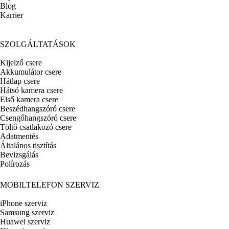
Blog
Karrier
SZOLGÁLTATÁSOK
Kijelző csere
Akkumulátor csere
Hátlap csere
Hátsó kamera csere
Első kamera csere
Beszédhangszóró csere
Csengőhangszóró csere
Töltő csatlakozó csere
Adatmentés
Általános tisztítás
Bevizsgálás
Polírozás
MOBILTELEFON SZERVIZ
iPhone szerviz
Samsung szerviz
Huawei szerviz