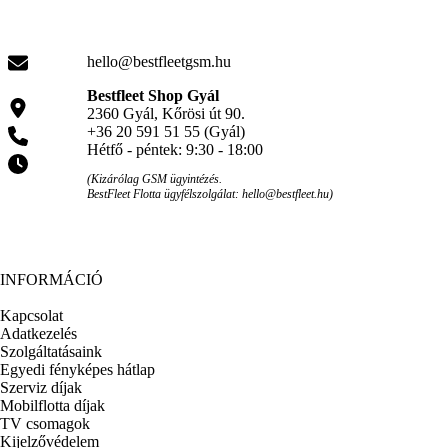
hello@bestfleetgsm.hu
Bestfleet Shop Gyál
2360 Gyál, Kőrösi út 90.
+36 20 591 51 55 (Gyál)
Hétfő - péntek: 9:30 - 18:00
(Kizárólag GSM ügyintézés.
BestFleet Flotta ügyfélszolgálat: hello@bestfleet.hu)
INFORMÁCIÓ
Kapcsolat
Adatkezelés
Szolgáltatásaink
Egyedi fényképes hátlap
Szerviz díjak
Mobilflotta díjak
TV csomagok
Kijelzővédelem