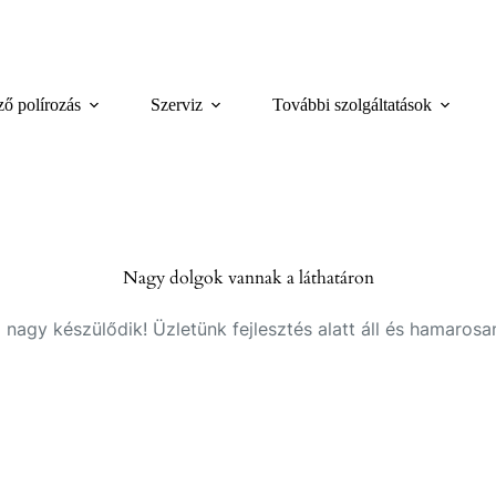
.
ző polírozás
Szerviz
További szolgáltatások
Nagy dolgok vannak a láthatáron
 nagy készülődik! Üzletünk fejlesztés alatt áll és hamarosan