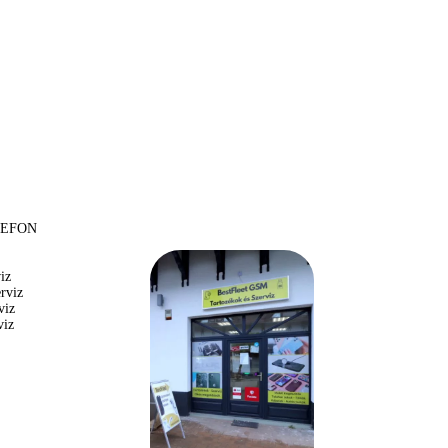
LEFON
iz
rviz
viz
viz