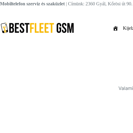
Skip
Mobiltelefon szerviz és szaküzlet
| Címünk: 2360 Gyál, Kőrösi út 90
to
content
Kijel
Valami