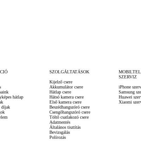
CIÓ
SZOLGÁLTATÁSOK
MOBILTE
SZERVIZ
Kijelző csere
s
Akkumulátor csere
iPhone szerv
saink
Hátlap csere
Samsung sze
yképes hátlap
Hátsó kamera csere
Huawei szer
ak
Első kamera csere
Xiaomi szer
 díjak
Beszédhangszóró csere
gok
Csengőhangszóró csere
elem
Töltő csatlakozó csere
Adatmentés
Általános tisztítás
Bevizsgálás
Polírozás