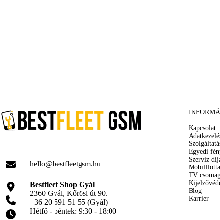
INFORMÁ
Kapcsolat
Adatkezelé
Szolgáltatá
Egyedi fén
Szerviz díj
hello@bestfleetgsm.hu
Mobilflotta
TV csoma
Kijelzővéd
Bestfleet Shop Gyál
Blog
2360 Gyál, Kőrösi út 90.
Karrier
+36 20 591 51 55 (Gyál)
Hétfő - péntek: 9:30 - 18:00