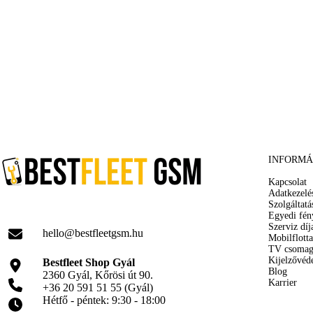
INFORMÁ
Kapcsolat
Adatkezelé
Szolgáltatá
Egyedi fén
Szerviz díj
hello@bestfleetgsm.hu
Mobilflotta
TV csoma
Kijelzővéd
Bestfleet Shop Gyál
Blog
2360 Gyál, Kőrösi út 90.
Karrier
+36 20 591 51 55 (Gyál)
Hétfő - péntek: 9:30 - 18:00