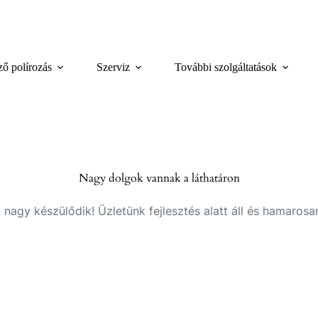
.
ző polírozás
Szerviz
További szolgáltatások
Nagy dolgok vannak a láthatáron
 nagy készülődik! Üzletünk fejlesztés alatt áll és hamarosan