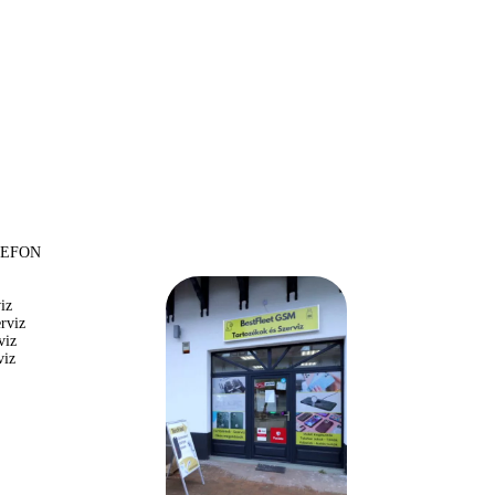
LEFON
iz
rviz
viz
viz