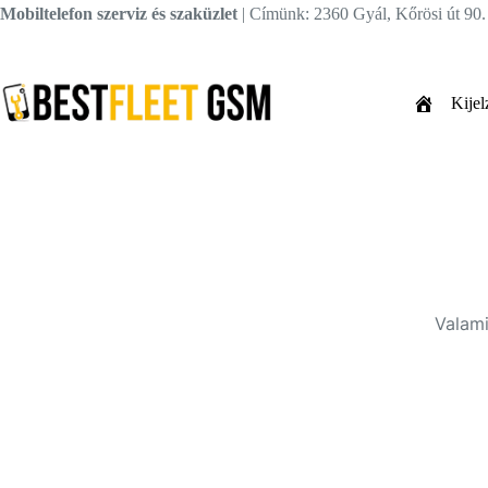
Skip
Mobiltelefon szerviz és szaküzlet
| Címünk: 2360 Gyál, Kőrösi út 90
to
content
Kijel
Valami