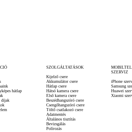
CIÓ
SZOLGÁLTATÁSOK
MOBILTE
SZERVIZ
Kijelző csere
s
Akkumulátor csere
iPhone szerv
saink
Hátlap csere
Samsung sze
yképes hátlap
Hátsó kamera csere
Huawei szer
ak
Első kamera csere
Xiaomi szer
 díjak
Beszédhangszóró csere
gok
Csengőhangszóró csere
elem
Töltő csatlakozó csere
Adatmentés
Általános tisztítás
Bevizsgálás
Polírozás