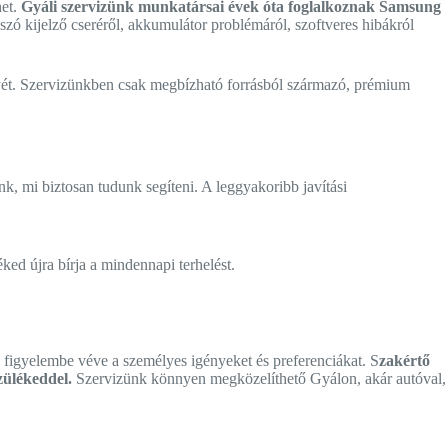
het.
Gyáli szervizünk munkatársai évek óta foglalkoznak Samsung
 szó kijelző cseréről, akkumulátor problémáról, szoftveres hibákról
ényét. Szervizünkben csak megbízható forrásból származó, prémium
, mi biztosan tudunk segíteni. A leggyakoribb javítási
d újra bírja a mindennapi terhelést.
figyelembe véve a személyes igényeket és preferenciákat. S
zakértő
zülékeddel.
Szervizünk könnyen megközelíthető Gyálon, akár autóval,