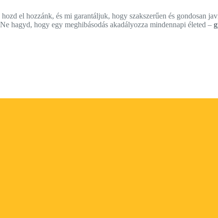
zd el hozzánk, és mi garantáljuk, hogy szakszerűen és gondosan javí
n. Ne hagyd, hogy egy meghibásodás akadályozza mindennapi életed –
g