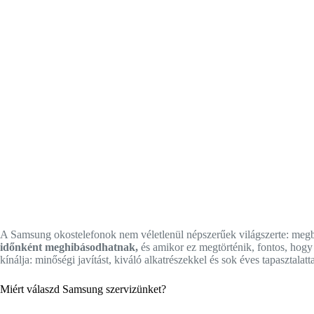
A Samsung okostelefonok nem véletlenül népszerűek világszerte: megbí
időnként meghibásodhatnak,
és amikor ez megtörténik, fontos, hogy 
kínálja: minőségi javítást, kiváló alkatrészekkel és sok éves tapasztala
Miért válaszd Samsung szervizünket?