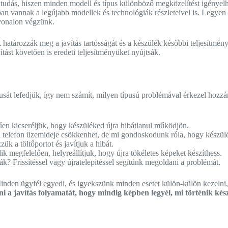
tudás, hiszen minden modell és típus különböző megközelítést igényel
ában vannak a legújabb modellek és technológiák részleteivel is. Legyen
nvonalon végzünk.
k határozzák meg a javítás tartósságát és a készülék későbbi teljesítm
ást követően is eredeti teljesítményüket nyújtsák.
t lefedjük, így nem számít, milyen típusú problémával érkezel hozzánk
rűen kicseréljük, hogy készüléked újra hibátlanul működjön.
telefon üzemideje csökkenhet, de mi gondoskodunk róla, hogy készüléke
k a töltőportot és javítjuk a hibát.
egfelelően, helyreállítjuk, hogy újra tökéletes képeket készíthess.
k? Frissítéssel vagy újratelepítéssel segítünk megoldani a problémát.
nden ügyfél egyedi, és igyekszünk minden esetet külön-külön kezelni, 
i a javítás folyamatát, hogy mindig képben legyél, mi történik kés