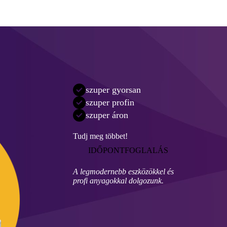
szuper gyorsan
szuper profin
szuper áron
Tudj meg többet!
IDŐPONTFOGLALÁS
A legmodernebb eszközökkel és
profi anyagokkal dolgozunk.