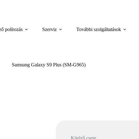
.
ző polírozás
Szerviz
További szolgáltatások
Samsung Galaxy S9 Plus (SM-G965)
Kijelző csere