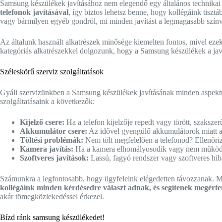
Samsung készülékek javításához nem elegendő egy általános technikai 
telefonok javításával
, így biztos lehetsz benne, hogy kollégáink tiszt
vagy bármilyen egyéb gondról, mi minden javítást a legmagasabb szí
Az általunk használt alkatrészek minősége kiemelten fontos, mivel eze
kategóriás alkatrészekkel dolgozunk, hogy a Samsung készülékek a javít
Széleskörű szerviz szolgáltatások
Gyáli szervizünkben a Samsung készülékek javításának minden aspektusá
szolgáltatásaink a következők:
Kijelző csere:
Ha a telefon kijelzője repedt vagy törött, szaksze
Akkumulátor csere:
Az idővel gyengülő akkumulátorok miatt a 
Töltési problémák:
Nem tölt megfelelően a telefonod? Ellenőrizzü
Kamera javítás:
Ha a kamera elhomályosodik vagy nem működik m
Szoftveres javítások:
Lassú, fagyó rendszer vagy szoftveres hibá
Számunkra a legfontosabb, hogy ügyfeleink elégedetten távozzanak. Mi
kollégáink minden kérdésedre választ adnak, és segítenek megérten
akár tömegközlekedéssel érkezel.
Bízd ránk samsung készülékedet!