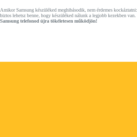
Amikor Samsung készüléked meghibásodik, nem érdemes kockáztatni: ho
biztos lehetsz benne, hogy készüléked nálunk a legjobb kezekben va
Samsung telefonod újra tökéletesen működjön!