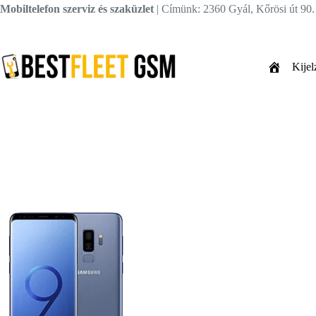
Skip
Mobiltelefon szerviz és szaküzlet
| Címünk: 2360 Gyál, Kőrösi út 90
to
content
Kijel