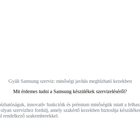
Gyáli Samsung szerviz: minőségi javítás megbízható kezekben
Mit érdemes tudni a Samsung készülékek szervizeléséről?
zhatóságuk, innovatív funkcióik és prémium minőségük miatt a felhasz
olyan szervizhez fordulj, amely szakértő kezekben biztosítja készüléked
ttal rendelkező szakemberekkel.