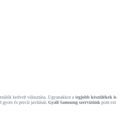
nálók kedvelt választása. Ugyanakkor a l
egjobb készülékek is
 gyors és precíz javítását.
Gyáli Samsung szervizünk
pont ezt