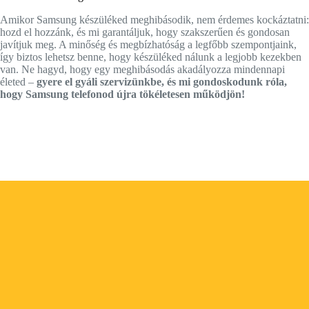
Amikor Samsung készüléked meghibásodik, nem érdemes kockáztatni:
hozd el hozzánk, és mi garantáljuk, hogy szakszerűen és gondosan
javítjuk meg. A minőség és megbízhatóság a legfőbb szempontjaink,
így biztos lehetsz benne, hogy készüléked nálunk a legjobb kezekben
van. Ne hagyd, hogy egy meghibásodás akadályozza mindennapi
életed –
gyere el gyáli szervizünkbe, és mi gondoskodunk róla,
hogy Samsung telefonod újra tökéletesen működjön!