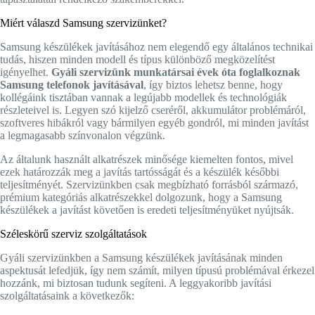
Miért válaszd Samsung szervizünket?
Samsung készülékek javításához nem elegendő egy általános technikai
tudás, hiszen minden modell és típus különböző megközelítést
igényelhet.
Gyáli szervizünk munkatársai évek óta foglalkoznak
Samsung telefonok javításával
, így biztos lehetsz benne, hogy
kollégáink tisztában vannak a legújabb modellek és technológiák
részleteivel is. Legyen szó kijelző cseréről, akkumulátor problémáról,
szoftveres hibákról vagy bármilyen egyéb gondról, mi minden javítást
a legmagasabb színvonalon végzünk.
Az általunk használt alkatrészek minősége kiemelten fontos, mivel
ezek határozzák meg a javítás tartósságát és a készülék későbbi
teljesítményét. Szervizünkben csak megbízható forrásból származó,
prémium kategóriás alkatrészekkel dolgozunk, hogy a Samsung
készülékek a javítást követően is eredeti teljesítményüket nyújtsák.
Széleskörű szerviz szolgáltatások
Gyáli szervizünkben a Samsung készülékek javításának minden
aspektusát lefedjük, így nem számít, milyen típusú problémával érkezel
hozzánk, mi biztosan tudunk segíteni. A leggyakoribb javítási
szolgáltatásaink a következők: