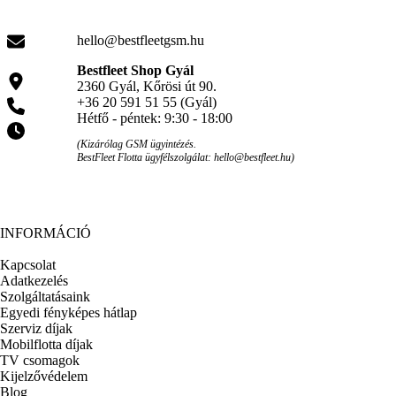
hello@bestfleetgsm.hu
Bestfleet Shop Gyál
2360 Gyál, Kőrösi út 90.
+36 20 591 51 55 (Gyál)
Hétfő - péntek: 9:30 - 18:00
(Kizárólag GSM ügyintézés.
BestFleet Flotta ügyfélszolgálat: hello@bestfleet.hu)
INFORMÁCIÓ
Kapcsolat
Adatkezelés
Szolgáltatásaink
Egyedi fényképes hátlap
Szerviz díjak
Mobilflotta díjak
TV csomagok
Kijelzővédelem
Blog