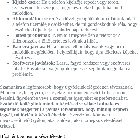
Kijelző csere:
Ha a telefon kijelzője repedt vagy törött,
szakszerűen kicseréljük, hogy készüléked újra hibátlanul
működjön.
Akkumulátor csere:
Az idővel gyengülő akkumulátorok miatt
a telefon üzemideje csökkenhet, de mi gondoskodunk róla, hogy
készüléked újra bírja a mindennapi terhelést.
Töltési problémák:
Nem tölt megfelelően a telefonod?
Ellenőrizzük a töltőportot és javítjuk a hibát.
Kamera javítás:
Ha a kamera elhomályosodik vagy nem
működik megfelelően, helyreállítjuk, hogy újra tökéletes képeket
készíthess.
Szoftveres javítások:
Lassú, fagyó rendszer vagy szoftveres
hibák? Frissítéssel vagy újratelepítéssel segítünk megoldani a
problémát.
Számunkra a legfontosabb, hogy ügyfeleink elégedetten távozzanak.
Minden ügyfél egyedi, és igyekszünk minden esetet külön-külön
kezelni, figyelembe véve a személyes igényeket és preferenciákat.
S
zakértő kollégáink minden kérdésedre választ adnak, és
segítenek megérteni a javítás folyamatát, hogy mindig képben
legyél, mi történik készülékeddel.
Szervizünk könnyen
megközelíthető Gyálon, akár autóval, akár tömegközlekedéssel
érkezel.
Bízd ránk samsung készülékedet!