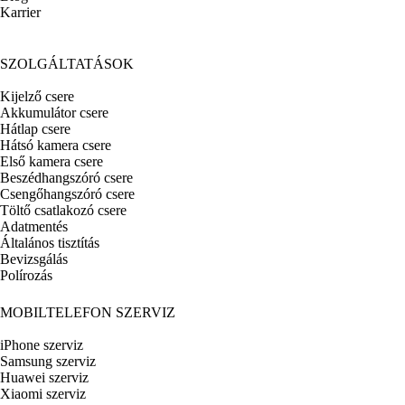
Karrier
SZOLGÁLTATÁSOK
Kijelző csere
Akkumulátor csere
Hátlap csere
Hátsó kamera csere
Első kamera csere
Beszédhangszóró csere
Csengőhangszóró csere
Töltő csatlakozó csere
Adatmentés
Általános tisztítás
Bevizsgálás
Polírozás
MOBILTELEFON SZERVIZ
iPhone szerviz
Samsung szerviz
Huawei szerviz
Xiaomi szerviz