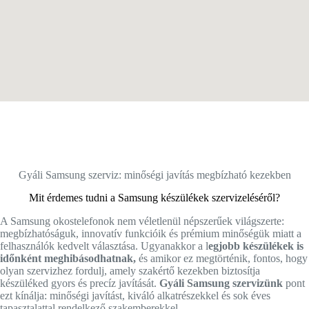
Gyáli Samsung szerviz: minőségi javítás megbízható kezekben
Mit érdemes tudni a Samsung készülékek szervizeléséről?
A Samsung okostelefonok nem véletlenül népszerűek világszerte:
megbízhatóságuk, innovatív funkcióik és prémium minőségük miatt a
felhasználók kedvelt választása. Ugyanakkor a l
egjobb készülékek is
időnként meghibásodhatnak,
és amikor ez megtörténik, fontos, hogy
olyan szervizhez fordulj, amely szakértő kezekben biztosítja
készüléked gyors és precíz javítását.
Gyáli Samsung szervizünk
pont
ezt kínálja: minőségi javítást, kiváló alkatrészekkel és sok éves
tapasztalattal rendelkező szakemberekkel.