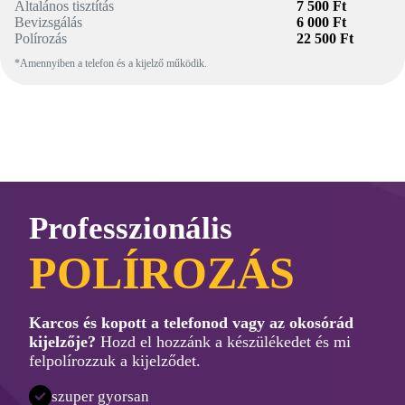
Általános tisztítás
7 500 Ft
Bevizsgálás
6 000 Ft
Polírozás
22 500 Ft
*Amennyiben a telefon és a kijelző működik.
Professzionális
POLÍROZÁS
Karcos és kopott a telefonod vagy az okosórád
kijelzője?
Hozd el hozzánk a készülékedet és mi
felpolírozzuk a kijelződet.
szuper gyorsan