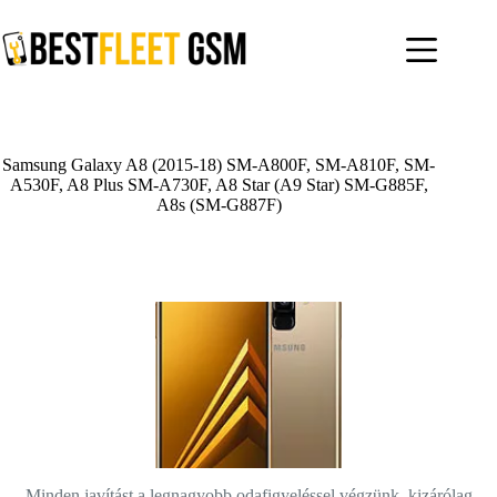
Skip
to
content
Samsung Galaxy A8 (2015-18) SM-A800F, SM-A810F, SM-
A530F, A8 Plus SM-A730F, A8 Star (A9 Star) SM-G885F,
A8s (SM-G887F)
Minden javítást a legnagyobb odafigyeléssel végzünk, kizárólag