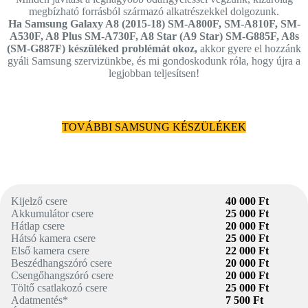
megbízható forrásból származó alkatrészekkel dolgozunk.
Ha Samsung Galaxy A8 (2015-18) SM-A800F, SM-A810F, SM-
A530F, A8 Plus SM-A730F, A8 Star (A9 Star) SM-G885F, A8s
(SM-G887F) készüléked problémát okoz,
akkor gyere el hozzánk
gyáli Samsung szervizünkbe, és mi gondoskodunk róla, hogy újra a
legjobban teljesítsen!
TOVÁBBI SAMSUNG KÉSZÜLÉKEK
Kijelző csere
40 000 Ft
Akkumulátor csere
25 000 Ft
Hátlap csere
20 000 Ft
Hátsó kamera csere
25 000 Ft
Első kamera csere
22 000 Ft
Beszédhangszóró csere
20 000 Ft
Csengőhangszóró csere
20 000 Ft
Töltő csatlakozó csere
25 000 Ft
Adatmentés*
7 500 Ft