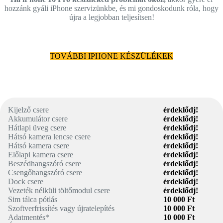
hozzánk gyáli iPhone szervizünkbe, és mi gondoskodunk róla, hogy
újra a legjobban teljesítsen!
TOVÁBBI IPHONE KÉSZÜLÉKEK
Kijelző csere
érdeklődj!
Akkumulátor csere
érdeklődj!
Hátlapi üveg csere
érdeklődj!
Hátsó kamera lencse csere
érdeklődj!
Hátsó kamera csere
érdeklődj!
Előlapi kamera csere
érdeklődj!
Beszédhangszóró csere
érdeklődj!
Csengőhangszóró csere
érdeklődj!
Dock csere
érdeklődj!
Vezeték nélküli töltőmodul csere
érdeklődj!
Sim tálca pótlás
10 000 Ft
Szoftverfrissítés vagy újratelepítés
10 000 Ft
Adatmentés*
10 000 Ft