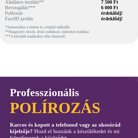
Általános tisztítás**
7 500 Ft
Bevizsgálás***
6 000 Ft
Polírozás
érdeklődj!
FaceID javítás
érdeklődj!
*Amennyiben a telefon és a kijelző működik.
**Hangszóró rácsok, dock csatlakozó, mikrofon tisztítása.
***A készülék leadásakor előre fizetendő.
Professzionális
POLÍROZÁS
Karcos és kopott a telefonod vagy az okosórád
kijelzője?
Hozd el hozzánk a készülékedet és mi
felpolírozzuk a kijelződet.