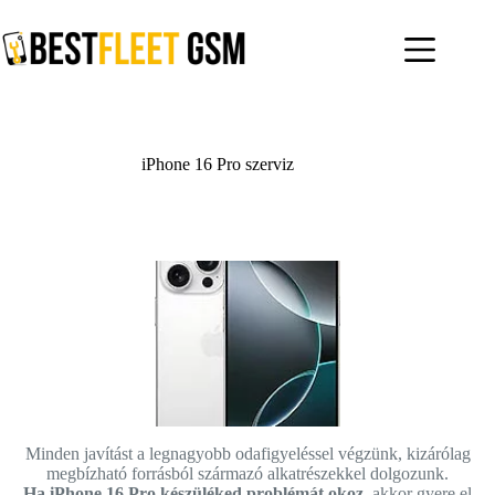
Skip
to
content
iPhone 16 Pro szerviz
Minden javítást a legnagyobb odafigyeléssel végzünk, kizárólag
megbízható forrásból származó alkatrészekkel dolgozunk.
Ha iPhone 16 Pro készüléked problémát okoz,
akkor gyere el