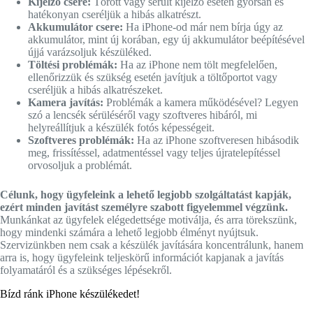
Kijelző csere:
Törött vagy sérült kijelző esetén gyorsan és
hatékonyan cseréljük a hibás alkatrészt.
Akkumulátor csere:
Ha iPhone-od már nem bírja úgy az
akkumulátor, mint új korában, egy új akkumulátor beépítésével
újjá varázsoljuk készüléked.
Töltési problémák:
Ha az iPhone nem tölt megfelelően,
ellenőrizzük és szükség esetén javítjuk a töltőportot vagy
cseréljük a hibás alkatrészeket.
Kamera javítás:
Problémák a kamera működésével? Legyen
szó a lencsék sérüléséről vagy szoftveres hibáról, mi
helyreállítjuk a készülék fotós képességeit.
Szoftveres problémák:
Ha az iPhone szoftveresen hibásodik
meg, frissítéssel, adatmentéssel vagy teljes újratelepítéssel
orvosoljuk a problémát.
Célunk, hogy ügyfeleink a lehető legjobb szolgáltatást kapják,
ezért minden javítást személyre szabott figyelemmel végzünk.
Munkánkat az ügyfelek elégedettsége motiválja, és arra törekszünk,
hogy mindenki számára a lehető legjobb élményt nyújtsuk.
Szervizünkben nem csak a készülék javítására koncentrálunk, hanem
arra is, hogy ügyfeleink teljeskörű információt kapjanak a javítás
folyamatáról és a szükséges lépésekről.
Bízd ránk iPhone készülékedet!