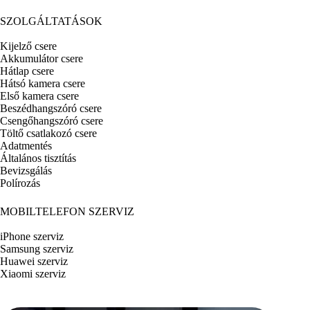
SZOLGÁLTATÁSOK
Kijelző csere
Akkumulátor csere
Hátlap csere
Hátsó kamera csere
Első kamera csere
Beszédhangszóró csere
Csengőhangszóró csere
Töltő csatlakozó csere
Adatmentés
Általános tisztítás
Bevizsgálás
Polírozás
MOBILTELEFON SZERVIZ
iPhone szerviz
Samsung szerviz
Huawei szerviz
Xiaomi szerviz