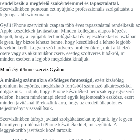
rendelkezik a megfelelő szakértelemmel és tapasztalattal.
Szervizünkben pontosan ezt nyújtjuk: professzionális szolgáltatást a
legmagasabb színvonalon.
Gyáli iPhone szervizünk csapata több éves tapasztalattal rendelkezik az
Apple készülékek javításában. Minden kollégánk alapos képzést
kapott, hogy a legújabb technológiákkal és fejlesztésekkel is tisztában
legyen, így biztos lehetsz benne, hogy készüléked a lehető legjobb
kezekbe kerül. Legyen szó hardveres problémákról, mint a kijelző
csere vagy az akkumulátor csere, esetleg szoftveres hibákról, mi
minden esetben a legjobb megoldást kínáljuk.
Minőségi iPhone szerviz Gyálon
A minőség számunkra elsődleges fontosságú,
ezért kizárólag
prémium kategóriás, megbízható forrásból származó alkatrészekkel
dolgozunk. Tudjuk, hogy iPhone készüléked nemcsak egy egyszerű
telefon, hanem mindennapi életed egyik legfontosabb eszköze, ezért
minden javításnál törekszünk arra, hogy az eredeti állapotot és
teljesítményt visszaállítsuk.
Szervizünkben átfogó javítási szolgáltatásokat nyújtunk, így legyen
bármilyen problémád iPhone készülékeddel, mi segítünk. A
leggyakoribb javítások közé tartozik: