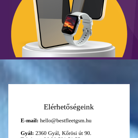
Elérhetőségeink
E-mail:
hello@bestfleetgsm.hu
Gyál:
2360 Gyál, Kőrösi út 90.