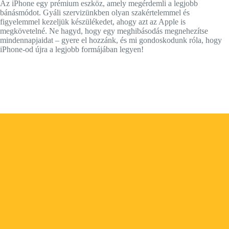
Az iPhone egy prémium eszköz, amely megérdemli a legjobb
bánásmódot. Gyáli szervizünkben olyan szakértelemmel és
figyelemmel kezeljük készülékedet, ahogy azt az Apple is
megkövetelné. Ne hagyd, hogy egy meghibásodás megnehezítse
mindennapjaidat – gyere el hozzánk, és mi gondoskodunk róla, hogy
iPhone-od újra a legjobb formájában legyen!