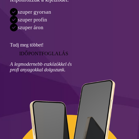
szuper gyorsan
szuper profin
szuper áron
Tudj meg többet!
IDŐPONTFOGLALÁS
A legmodernebb eszközökkel és
profi anyagokkal dolgozunk.