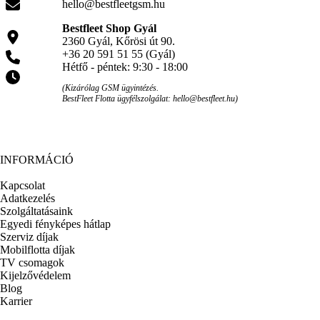
hello@bestfleetgsm.hu
Bestfleet Shop Gyál
2360 Gyál, Kőrösi út 90.
+36 20 591 51 55 (Gyál)
Hétfő - péntek: 9:30 - 18:00
(Kizárólag GSM ügyintézés.
BestFleet Flotta ügyfélszolgálat: hello@bestfleet.hu)
INFORMÁCIÓ
Kapcsolat
Adatkezelés
Szolgáltatásaink
Egyedi fényképes hátlap
Szerviz díjak
Mobilflotta díjak
TV csomagok
Kijelzővédelem
Blog
Karrier