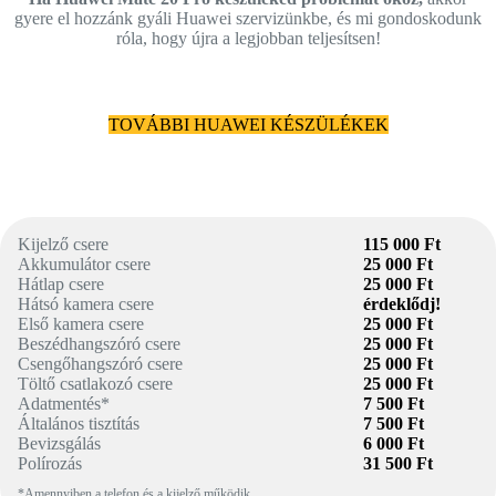
gyere el hozzánk gyáli Huawei szervizünkbe, és mi gondoskodunk
róla, hogy újra a legjobban teljesítsen!
TOVÁBBI HUAWEI KÉSZÜLÉKEK
Kijelző csere
115 000 Ft
Akkumulátor csere
25 000 Ft
Hátlap csere
25 000 Ft
Hátsó kamera csere
érdeklődj!
Első kamera csere
25 000 Ft
Beszédhangszóró csere
25 000 Ft
Csengőhangszóró csere
25 000 Ft
Töltő csatlakozó csere
25 000 Ft
Adatmentés*
7 500 Ft
Általános tisztítás
7 500 Ft
Bevizsgálás
6 000 Ft
Polírozás
31 500 Ft
*Amennyiben a telefon és a kijelző működik.