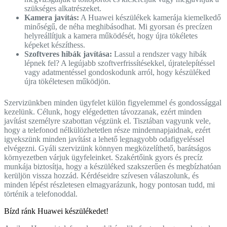
szükséges alkatrészeket.
Kamera javítás:
A Huawei készülékek kamerája kiemelkedő
minőségű, de néha meghibásodhat. Mi gyorsan és precízen
helyreállítjuk a kamera működését, hogy újra tökéletes
képeket készíthess.
Szoftveres hibák javítása:
Lassul a rendszer vagy hibák
lépnek fel? A legújabb szoftverfrissítésekkel, újratelepítéssel
vagy adatmentéssel gondoskodunk arról, hogy készüléked
újra tökéletesen működjön.
Szervizünkben minden ügyfelet külön figyelemmel és gondossággal
kezelünk. Célunk, hogy elégedetten távozzanak, ezért minden
javítást személyre szabottan végzünk el. Tisztában vagyunk vele,
hogy a telefonod nélkülözhetetlen része mindennapjaidnak, ezért
igyekszünk minden javítást a lehető legnagyobb odafigyeléssel
elvégezni. Gyáli szervizünk könnyen megközelíthető, barátságos
környezetben várjuk ügyfeleinket. Szakértőink gyors és precíz
munkája biztosítja, hogy a készüléked szakszerűen és megbízhatóan
kerüljön vissza hozzád. Kérdéseidre szívesen válaszolunk, és
minden lépést részletesen elmagyarázunk, hogy pontosan tudd, mi
történik a telefonoddal.
Bízd ránk Huawei készülékedet!