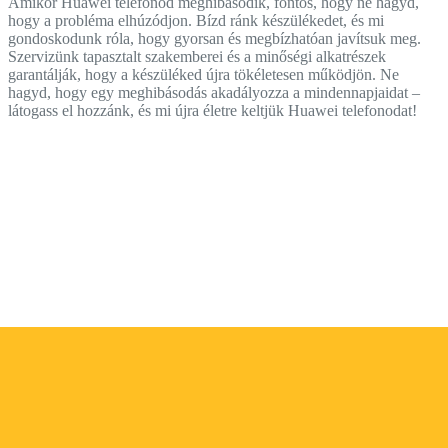
Amikor Huawei telefonod meghibásodik, fontos, hogy ne hagyd,
hogy a probléma elhúzódjon. Bízd ránk készülékedet, és mi
gondoskodunk róla, hogy gyorsan és megbízhatóan javítsuk meg.
Szervizünk tapasztalt szakemberei és a minőségi alkatrészek
garantálják, hogy a készüléked újra tökéletesen működjön. Ne
hagyd, hogy egy meghibásodás akadályozza a mindennapjaidat –
látogass el hozzánk, és mi újra életre keltjük Huawei telefonodat!