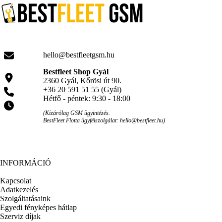
hello@bestfleetgsm.hu
Bestfleet Shop Gyál
2360 Gyál, Kőrösi út 90.
+36 20 591 51 55 (Gyál)
Hétfő - péntek: 9:30 - 18:00
(Kizárólag GSM ügyintézés.
BestFleet Flotta ügyfélszolgálat: hello@bestfleet.hu)
INFORMÁCIÓ
Kapcsolat
Adatkezelés
Szolgáltatásaink
Egyedi fényképes hátlap
Szerviz díjak