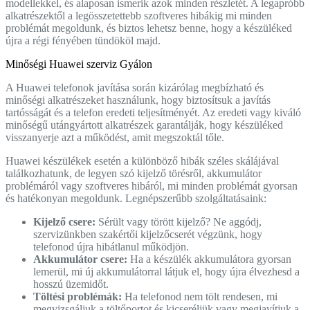
modellekkel, és alaposan ismerik azok minden részletét. A legapróbb
alkatrészektől a legösszetettebb szoftveres hibákig mi minden
problémát megoldunk, és biztos lehetsz benne, hogy a készüléked
újra a régi fényében tündököl majd.
Minőségi Huawei szerviz Gyálon
A Huawei telefonok javítása során kizárólag megbízható és
minőségi alkatrészeket használunk, hogy biztosítsuk a javítás
tartósságát és a telefon eredeti teljesítményét. Az eredeti vagy kiváló
minőségű utángyártott alkatrészek garantálják, hogy készüléked
visszanyerje azt a működést, amit megszoktál tőle.
Huawei készülékek esetén a különböző hibák széles skálájával
találkozhatunk, de legyen szó kijelző törésről, akkumulátor
problémáról vagy szoftveres hibáról, mi minden problémát gyorsan
és hatékonyan megoldunk. Legnépszerűbb szolgáltatásaink:
Kijelző csere:
Sérült vagy törött kijelző? Ne aggódj,
szervizünkben szakértői kijelzőcserét végzünk, hogy
telefonod újra hibátlanul működjön.
Akkumulátor csere:
Ha a készülék akkumulátora gyorsan
lemerül, mi új akkumulátorral látjuk el, hogy újra élvezhesd a
hosszú üzemidőt.
Töltési problémák:
Ha telefonod nem tölt rendesen, mi
megvizsgáljuk a töltőportot és kicseréljük vagy megjavítjuk a