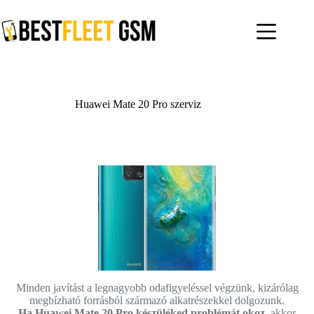
Skip
to
content
Huawei Mate 20 Pro szerviz
Minden javítást a legnagyobb odafigyeléssel végzünk, kizárólag
megbízható forrásból származó alkatrészekkel dolgozunk.
Ha Huawei Mate 20 Pro készüléked problémát okoz,
akkor