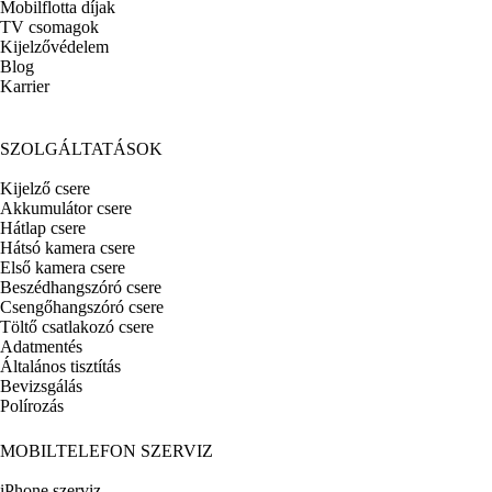
Mobilflotta díjak
TV csomagok
Kijelzővédelem
Blog
Karrier
SZOLGÁLTATÁSOK
Kijelző csere
Akkumulátor csere
Hátlap csere
Hátsó kamera csere
Első kamera csere
Beszédhangszóró csere
Csengőhangszóró csere
Töltő csatlakozó csere
Adatmentés
Általános tisztítás
Bevizsgálás
Polírozás
MOBILTELEFON SZERVIZ
iPhone szerviz