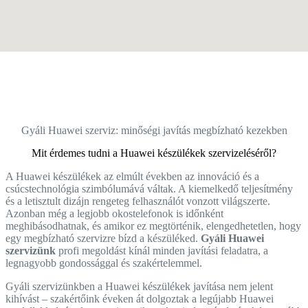
Gyáli Huawei szerviz: minőségi javítás megbízható kezekben
Mit érdemes tudni a Huawei készülékek szervizeléséről?
A Huawei készülékek az elmúlt években az innováció és a
csúcstechnológia szimbólumává váltak. A kiemelkedő teljesítmény
és a letisztult dizájn rengeteg felhasználót vonzott világszerte.
Azonban még a legjobb okostelefonok is időnként
meghibásodhatnak, és amikor ez megtörténik, elengedhetetlen, hogy
egy megbízható szervizre bízd a készüléked.
Gyáli Huawei
szervizünk
profi megoldást kínál minden javítási feladatra, a
legnagyobb gondossággal és szakértelemmel.
Gyáli szervizünkben a Huawei készülékek javítása nem jelent
kihívást – szakértőink éveken át dolgoztak a legújabb Huawei