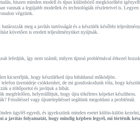
tudás, hiszen minden modell és típus különböző megközelítést igényel
ában vannak a legújabb modellek és technológiák részleteivel is. Legyen
nvonalon végzünk.
k határozzák meg a javítás tartósságát és a készülék későbbi teljesítm
ást követően is eredeti teljesítményüket nyújtsák.
t lefedjük, így nem számít, milyen típusú problémával érkezel hozzánk
rűen kicseréljük, hogy készüléked újra hibátlanul működjön.
telefon üzemideje csökkenhet, de mi gondoskodunk róla, hogy készüléke
k a töltőportot és javítjuk a hibát.
egfelelően, helyreállítjuk, hogy újra tökéletes képeket készíthess.
k? Frissítéssel vagy újratelepítéssel segítünk megoldani a problémát.
nden ügyfél egyedi, és igyekszünk minden esetet külön-külön kezelni, 
i a javítás folyamatát, hogy mindig képben legyél, mi történik kés