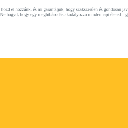
zd el hozzánk, és mi garantáljuk, hogy szakszerűen és gondosan javí
n. Ne hagyd, hogy egy meghibásodás akadályozza mindennapi életed –
g