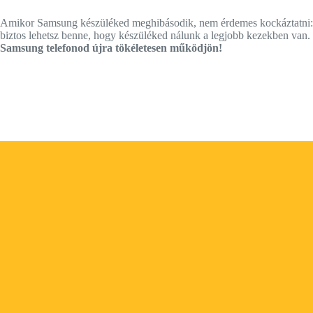
Amikor Samsung készüléked meghibásodik, nem érdemes kockáztatni: ho
biztos lehetsz benne, hogy készüléked nálunk a legjobb kezekben va
Samsung telefonod újra tökéletesen működjön!