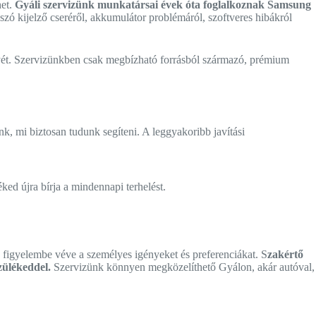
het.
Gyáli szervizünk munkatársai évek óta foglalkoznak Samsung
 szó kijelző cseréről, akkumulátor problémáról, szoftveres hibákról
ényét. Szervizünkben csak megbízható forrásból származó, prémium
, mi biztosan tudunk segíteni. A leggyakoribb javítási
d újra bírja a mindennapi terhelést.
figyelembe véve a személyes igényeket és preferenciákat. S
zakértő
zülékeddel.
Szervizünk könnyen megközelíthető Gyálon, akár autóval,