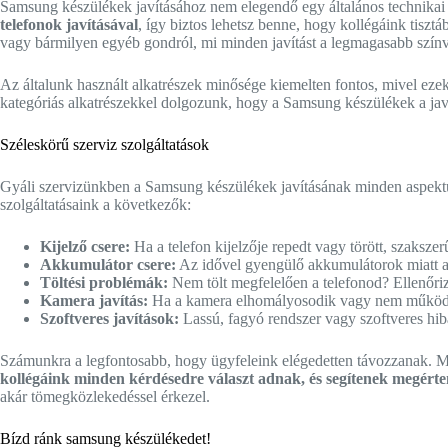
Samsung készülékek javításához nem elegendő egy általános technikai 
telefonok javításával
, így biztos lehetsz benne, hogy kollégáink tiszt
vagy bármilyen egyéb gondról, mi minden javítást a legmagasabb szí
Az általunk használt alkatrészek minősége kiemelten fontos, mivel eze
kategóriás alkatrészekkel dolgozunk, hogy a Samsung készülékek a javít
Széleskörű szerviz szolgáltatások
Gyáli szervizünkben a Samsung készülékek javításának minden aspektusá
szolgáltatásaink a következők:
Kijelző csere:
Ha a telefon kijelzője repedt vagy törött, szaksze
Akkumulátor csere:
Az idővel gyengülő akkumulátorok miatt a 
Töltési problémák:
Nem tölt megfelelően a telefonod? Ellenőrizzü
Kamera javítás:
Ha a kamera elhomályosodik vagy nem működik m
Szoftveres javítások:
Lassú, fagyó rendszer vagy szoftveres hibá
Számunkra a legfontosabb, hogy ügyfeleink elégedetten távozzanak. Mi
kollégáink minden kérdésedre választ adnak, és segítenek megérten
akár tömegközlekedéssel érkezel.
Bízd ránk samsung készülékedet!