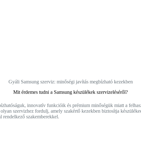
Gyáli Samsung szerviz: minőségi javítás megbízható kezekben
Mit érdemes tudni a Samsung készülékek szervizeléséről?
zhatóságuk, innovatív funkcióik és prémium minőségük miatt a felhasz
olyan szervizhez fordulj, amely szakértő kezekben biztosítja készüléked
ttal rendelkező szakemberekkel.