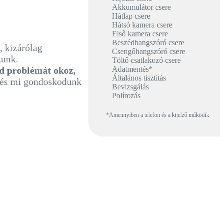
Akkumulátor csere
Hátlap csere
Hátsó kamera csere
Első kamera csere
Beszédhangszóró csere
, kizárólag
Csengőhangszóró csere
zunk.
Töltő csatlakozó csere
Adatmentés*
d problémát okoz,
Általános tisztítás
, és mi gondoskodunk
Bevizsgálás
Polírozás
*Amennyiben a telefon és a kijelző működik.