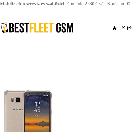
Skip
Mobiltelefon szerviz és szaküzlet
| Címünk: 2360 Gyál, Kőrösi út 90
to
content
Kijel