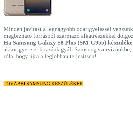
Minden javítást a legnagyobb odafigyeléssel végzünk
megbízható forrásból származó alkatrészekkel dolgo
Ha Samsung Galaxy S8 Plus (SM-G955) készüléke
akkor gyere el hozzánk gyáli Samsung szervizünkbe
róla, hogy újra a legjobban teljesítsen!
TOVÁBBI SAMSUNG KÉSZÜLÉKEK