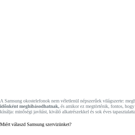
A Samsung okostelefonok nem véletlenül népszerűek világszerte: megbí
időnként meghibásodhatnak,
és amikor ez megtörténik, fontos, hogy 
kínálja: minőségi javítást, kiváló alkatrészekkel és sok éves tapasztala
Miért válaszd Samsung szervizünket?