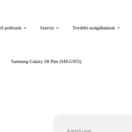
.
ző polírozás
Szerviz
További szolgáltatások
Samsung Galaxy S8 Plus (SM-G955)
Kijelző csere