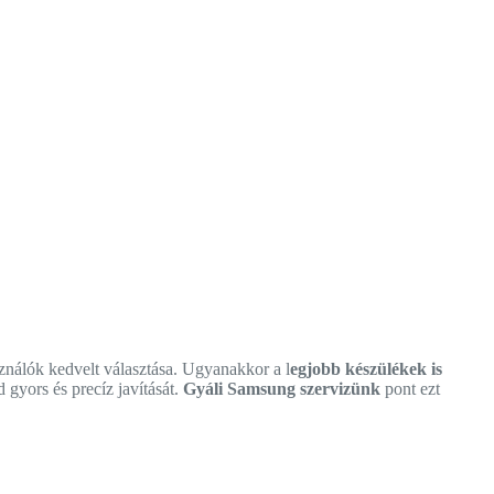
nálók kedvelt választása. Ugyanakkor a l
egjobb készülékek is
 gyors és precíz javítását.
Gyáli Samsung szervizünk
pont ezt