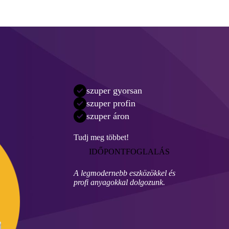
szuper gyorsan
szuper profin
szuper áron
Tudj meg többet!
IDŐPONTFOGLALÁS
A legmodernebb eszközökkel és
profi anyagokkal dolgozunk.