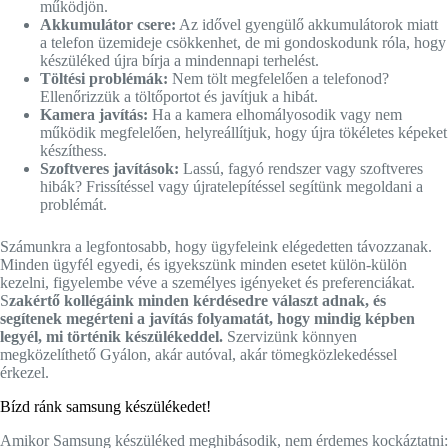
működjön.
Akkumulátor csere:
Az idővel gyengülő akkumulátorok miatt
a telefon üzemideje csökkenhet, de mi gondoskodunk róla, hogy
készüléked újra bírja a mindennapi terhelést.
Töltési problémák:
Nem tölt megfelelően a telefonod?
Ellenőrizzük a töltőportot és javítjuk a hibát.
Kamera javítás:
Ha a kamera elhomályosodik vagy nem
működik megfelelően, helyreállítjuk, hogy újra tökéletes képeket
készíthess.
Szoftveres javítások:
Lassú, fagyó rendszer vagy szoftveres
hibák? Frissítéssel vagy újratelepítéssel segítünk megoldani a
problémát.
Számunkra a legfontosabb, hogy ügyfeleink elégedetten távozzanak.
Minden ügyfél egyedi, és igyekszünk minden esetet külön-külön
kezelni, figyelembe véve a személyes igényeket és preferenciákat.
S
zakértő kollégáink minden kérdésedre választ adnak, és
segítenek megérteni a javítás folyamatát, hogy mindig képben
legyél, mi történik készülékeddel.
Szervizünk könnyen
megközelíthető Gyálon, akár autóval, akár tömegközlekedéssel
érkezel.
Bízd ránk samsung készülékedet!
Amikor Samsung készüléked meghibásodik, nem érdemes kockáztatni: