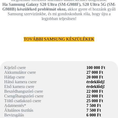
Ha Samsung Galaxy S20 Ultra (SM-G988F), S20 Ultra 5G (SM-
G988B) készüléked problémát okoz,
akkor gyere el hozzánk gyáli
Samsung szervizünkbe, és mi gondoskodunk róla, hogy újra a
legjobban teljesítsen!
TOVÁBBI SAMSUNG KÉSZÜLÉKEK
Kijelző csere
100 000 Ft
Akkumulátor csere
27 000 Ft
Hátlap csere
20 000 Ft
Hátsó kamera csere
érdeklődj!
Első kamera csere
érdeklődj!
Beszédhangszóró csere
22 000 Ft
Csengőhangszóró csere
22 000 Ft
Töltő csatlakozó csere
25 000 Ft
Adatmentés*
7 500 Ft
Általános tisztítás
7 500 Ft
Bevizsgálás
6 000 Ft