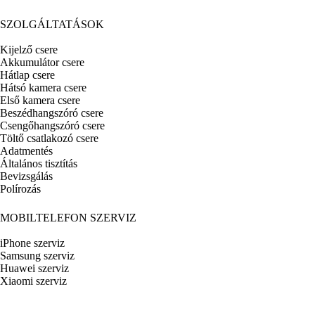
SZOLGÁLTATÁSOK
Kijelző csere
Akkumulátor csere
Hátlap csere
Hátsó kamera csere
Első kamera csere
Beszédhangszóró csere
Csengőhangszóró csere
Töltő csatlakozó csere
Adatmentés
Általános tisztítás
Bevizsgálás
Polírozás
MOBILTELEFON SZERVIZ
iPhone szerviz
Samsung szerviz
Huawei szerviz
Xiaomi szerviz