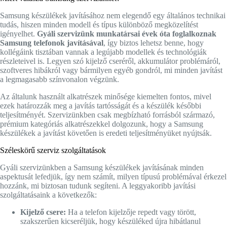
Samsung készülékek javításához nem elegendő egy általános technikai
tudás, hiszen minden modell és típus különböző megközelítést
igényelhet.
Gyáli szervizünk munkatársai évek óta foglalkoznak
Samsung telefonok javításával
, így biztos lehetsz benne, hogy
kollégáink tisztában vannak a legújabb modellek és technológiák
részleteivel is. Legyen szó kijelző cseréről, akkumulátor problémáról,
szoftveres hibákról vagy bármilyen egyéb gondról, mi minden javítást
a legmagasabb színvonalon végzünk.
Az általunk használt alkatrészek minősége kiemelten fontos, mivel
ezek határozzák meg a javítás tartósságát és a készülék későbbi
teljesítményét. Szervizünkben csak megbízható forrásból származó,
prémium kategóriás alkatrészekkel dolgozunk, hogy a Samsung
készülékek a javítást követően is eredeti teljesítményüket nyújtsák.
Széleskörű szerviz szolgáltatások
Gyáli szervizünkben a Samsung készülékek javításának minden
aspektusát lefedjük, így nem számít, milyen típusú problémával érkezel
hozzánk, mi biztosan tudunk segíteni. A leggyakoribb javítási
szolgáltatásaink a következők:
Kijelző csere:
Ha a telefon kijelzője repedt vagy törött,
szakszerűen kicseréljük, hogy készüléked újra hibátlanul