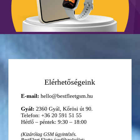
Elérhetőségeink
E-mail:
hello@bestfleetgsm.hu
Gyál:
2360 Gyál, Kőrösi út 90.
Telefon: +36 20 591 51 55
Hétfő – péntek: 9:30 – 18:00
(Kizárólag GSM ügyintézés.
BestFleet Flotta ügyfélszolgálat: