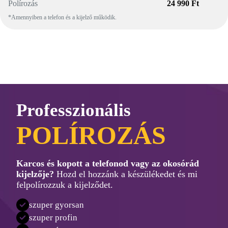
Polírozás
24 990 Ft
*Amennyiben a telefon és a kijelző működik.
Professzionális
POLÍROZÁS
Karcos és kopott a telefonod vagy az okosórád
kijelzője?
Hozd el hozzánk a készülékedet és mi
felpolírozzuk a kijelződet.
szuper gyorsan
szuper profin