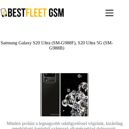
Skip
to
content
Samsung Galaxy S20 Ultra (SM-G988F), S20 Ultra 5G (SM-
G988B)
Minden javítást a legnagyobb odafigyeléssel végzünk, kizárólag
megbízható forrásból származó alkatrészekkel dolgozunk.