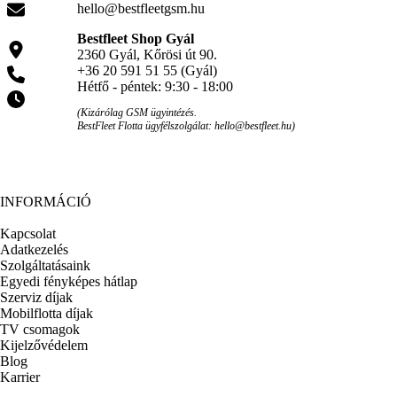
hello@bestfleetgsm.hu
Bestfleet Shop Gyál
2360 Gyál, Kőrösi út 90.
+36 20 591 51 55 (Gyál)
Hétfő - péntek: 9:30 - 18:00
(Kizárólag GSM ügyintézés.
BestFleet Flotta ügyfélszolgálat: hello@bestfleet.hu)
INFORMÁCIÓ
Kapcsolat
Adatkezelés
Szolgáltatásaink
Egyedi fényképes hátlap
Szerviz díjak
Mobilflotta díjak
TV csomagok
Kijelzővédelem
Blog
Karrier