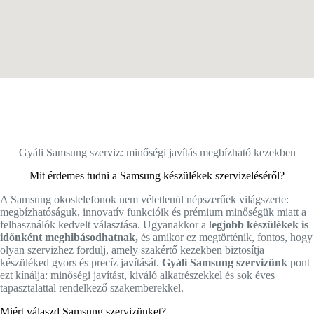
Gyáli Samsung szerviz: minőségi javítás megbízható kezekben
Mit érdemes tudni a Samsung készülékek szervizeléséről?
A Samsung okostelefonok nem véletlenül népszerűek világszerte:
megbízhatóságuk, innovatív funkcióik és prémium minőségük miatt a
felhasználók kedvelt választása. Ugyanakkor a l
egjobb készülékek is
időnként meghibásodhatnak,
és amikor ez megtörténik, fontos, hogy
olyan szervizhez fordulj, amely szakértő kezekben biztosítja
készüléked gyors és precíz javítását.
Gyáli Samsung szervizünk
pont
ezt kínálja: minőségi javítást, kiváló alkatrészekkel és sok éves
tapasztalattal rendelkező szakemberekkel.
Miért válaszd Samsung szervizünket?