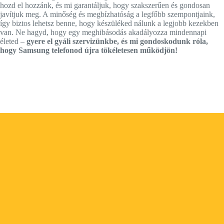
hozd el hozzánk, és mi garantáljuk, hogy szakszerűen és gondosan
javítjuk meg. A minőség és megbízhatóság a legfőbb szempontjaink,
így biztos lehetsz benne, hogy készüléked nálunk a legjobb kezekben
van. Ne hagyd, hogy egy meghibásodás akadályozza mindennapi
életed –
gyere el gyáli szervizünkbe, és mi gondoskodunk róla,
hogy Samsung telefonod újra tökéletesen működjön!