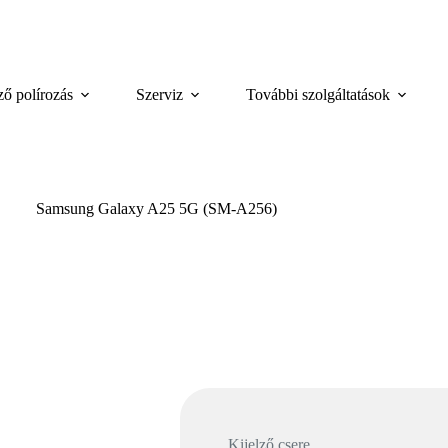
.
ző polírozás
Szerviz
További szolgáltatások
Samsung Galaxy A25 5G (SM-A256)
Kijelző csere