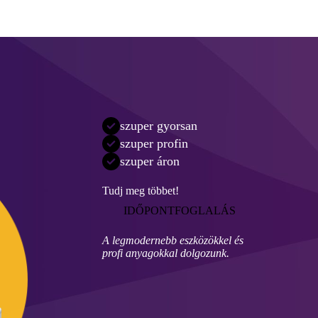
szuper gyorsan
szuper profin
szuper áron
Tudj meg többet!
IDŐPONTFOGLALÁS
A legmodernebb eszközökkel és
profi anyagokkal dolgozunk.