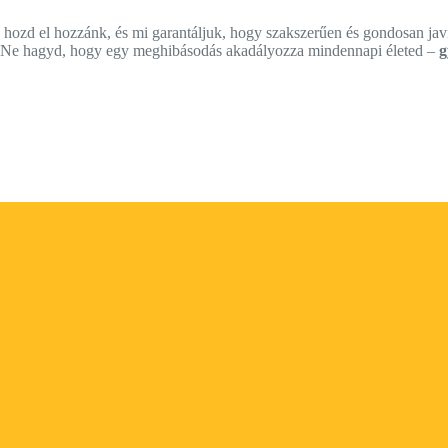
zd el hozzánk, és mi garantáljuk, hogy szakszerűen és gondosan javí
n. Ne hagyd, hogy egy meghibásodás akadályozza mindennapi életed –
g