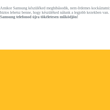
Amikor Samsung készüléked meghibásodik, nem érdemes kockáztatni: ho
biztos lehetsz benne, hogy készüléked nálunk a legjobb kezekben va
Samsung telefonod újra tökéletesen működjön!