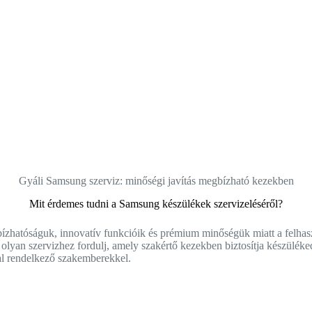
Gyáli Samsung szerviz: minőségi javítás megbízható kezekben
Mit érdemes tudni a Samsung készülékek szervizeléséről?
zhatóságuk, innovatív funkcióik és prémium minőségük miatt a felhasz
olyan szervizhez fordulj, amely szakértő kezekben biztosítja készüléked
ttal rendelkező szakemberekkel.