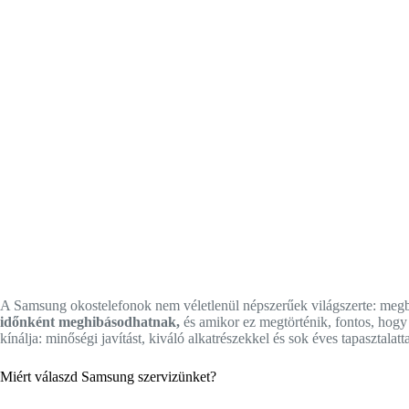
A Samsung okostelefonok nem véletlenül népszerűek világszerte: megbí
időnként meghibásodhatnak,
és amikor ez megtörténik, fontos, hogy 
kínálja: minőségi javítást, kiváló alkatrészekkel és sok éves tapasztala
Miért válaszd Samsung szervizünket?