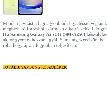
Minden javítást a legnagyobb odafigyeléssel végzünk
megbízható forrásból származó alkatrészekkel dolgo
Ha Samsung Galaxy A25 5G (SM-A256) készüléked
akkor gyere el hozzánk gyáli Samsung szervizünkbe
róla, hogy újra a legjobban teljesítsen!
TOVÁBBI SAMSUNG KÉSZÜLÉKEK