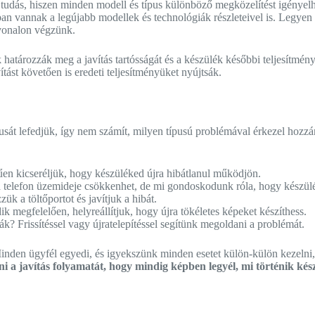
tudás, hiszen minden modell és típus különböző megközelítést igényel
ában vannak a legújabb modellek és technológiák részleteivel is. Legyen
nvonalon végzünk.
k határozzák meg a javítás tartósságát és a készülék későbbi teljesítm
ást követően is eredeti teljesítményüket nyújtsák.
t lefedjük, így nem számít, milyen típusú problémával érkezel hozzánk
rűen kicseréljük, hogy készüléked újra hibátlanul működjön.
telefon üzemideje csökkenhet, de mi gondoskodunk róla, hogy készüléke
k a töltőportot és javítjuk a hibát.
egfelelően, helyreállítjuk, hogy újra tökéletes képeket készíthess.
k? Frissítéssel vagy újratelepítéssel segítünk megoldani a problémát.
nden ügyfél egyedi, és igyekszünk minden esetet külön-külön kezelni, 
i a javítás folyamatát, hogy mindig képben legyél, mi történik kés