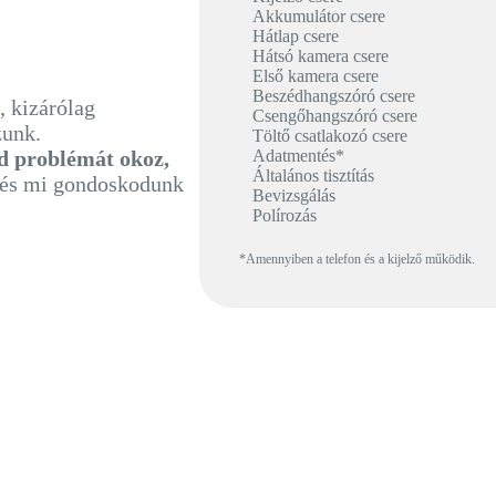
Akkumulátor csere
Hátlap csere
Hátsó kamera csere
Első kamera csere
Beszédhangszóró csere
, kizárólag
Csengőhangszóró csere
zunk.
Töltő csatlakozó csere
Adatmentés*
 problémát okoz,
Általános tisztítás
, és mi gondoskodunk
Bevizsgálás
Polírozás
*Amennyiben a telefon és a kijelző működik.