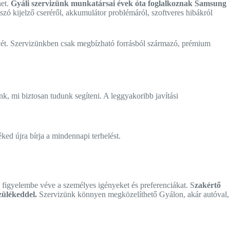
het.
Gyáli szervizünk munkatársai évek óta foglalkoznak Samsung
 szó kijelző cseréről, akkumulátor problémáról, szoftveres hibákról
ényét. Szervizünkben csak megbízható forrásból származó, prémium
, mi biztosan tudunk segíteni. A leggyakoribb javítási
d újra bírja a mindennapi terhelést.
figyelembe véve a személyes igényeket és preferenciákat. S
zakértő
zülékeddel.
Szervizünk könnyen megközelíthető Gyálon, akár autóval,