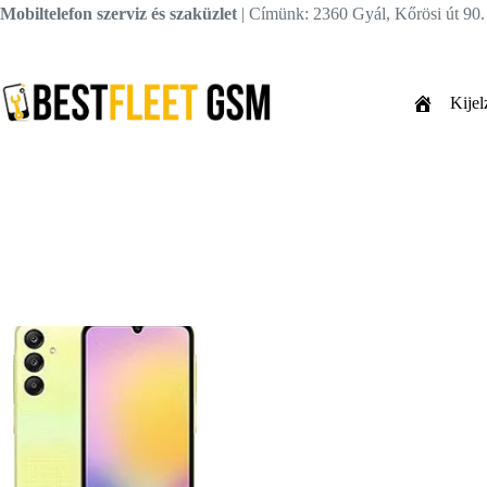
Skip
Mobiltelefon szerviz és szaküzlet
| Címünk: 2360 Gyál, Kőrösi út 90
to
content
Kijel