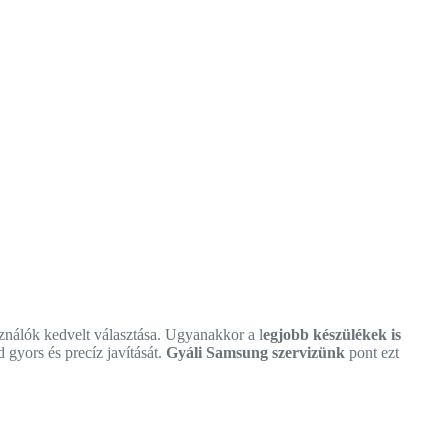
nálók kedvelt választása. Ugyanakkor a l
egjobb készülékek is
 gyors és precíz javítását.
Gyáli Samsung szervizünk
pont ezt