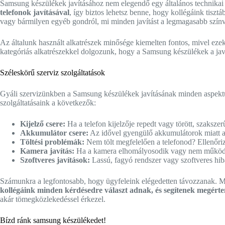
Samsung készülékek javításához nem elegendő egy általános technikai 
telefonok javításával
, így biztos lehetsz benne, hogy kollégáink tiszt
vagy bármilyen egyéb gondról, mi minden javítást a legmagasabb szí
Az általunk használt alkatrészek minősége kiemelten fontos, mivel eze
kategóriás alkatrészekkel dolgozunk, hogy a Samsung készülékek a javít
Széleskörű szerviz szolgáltatások
Gyáli szervizünkben a Samsung készülékek javításának minden aspektusá
szolgáltatásaink a következők:
Kijelző csere:
Ha a telefon kijelzője repedt vagy törött, szaksze
Akkumulátor csere:
Az idővel gyengülő akkumulátorok miatt a 
Töltési problémák:
Nem tölt megfelelően a telefonod? Ellenőrizzü
Kamera javítás:
Ha a kamera elhomályosodik vagy nem működik m
Szoftveres javítások:
Lassú, fagyó rendszer vagy szoftveres hibá
Számunkra a legfontosabb, hogy ügyfeleink elégedetten távozzanak. Mi
kollégáink minden kérdésedre választ adnak, és segítenek megérten
akár tömegközlekedéssel érkezel.
Bízd ránk samsung készülékedet!