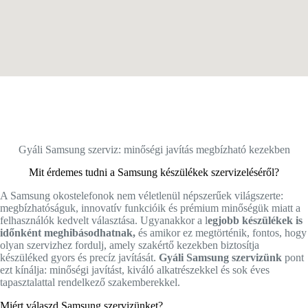
Gyáli Samsung szerviz: minőségi javítás megbízható kezekben
Mit érdemes tudni a Samsung készülékek szervizeléséről?
A Samsung okostelefonok nem véletlenül népszerűek világszerte:
megbízhatóságuk, innovatív funkcióik és prémium minőségük miatt a
felhasználók kedvelt választása. Ugyanakkor a l
egjobb készülékek is
időnként meghibásodhatnak,
és amikor ez megtörténik, fontos, hogy
olyan szervizhez fordulj, amely szakértő kezekben biztosítja
készüléked gyors és precíz javítását.
Gyáli Samsung szervizünk
pont
ezt kínálja: minőségi javítást, kiváló alkatrészekkel és sok éves
tapasztalattal rendelkező szakemberekkel.
Miért válaszd Samsung szervizünket?