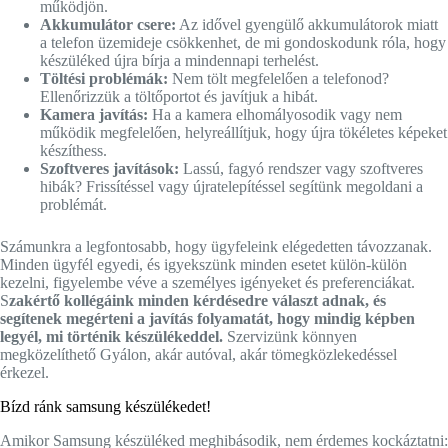
működjön.
Akkumulátor csere:
Az idővel gyengülő akkumulátorok miatt
a telefon üzemideje csökkenhet, de mi gondoskodunk róla, hogy
készüléked újra bírja a mindennapi terhelést.
Töltési problémák:
Nem tölt megfelelően a telefonod?
Ellenőrizzük a töltőportot és javítjuk a hibát.
Kamera javítás:
Ha a kamera elhomályosodik vagy nem
működik megfelelően, helyreállítjuk, hogy újra tökéletes képeket
készíthess.
Szoftveres javítások:
Lassú, fagyó rendszer vagy szoftveres
hibák? Frissítéssel vagy újratelepítéssel segítünk megoldani a
problémát.
Számunkra a legfontosabb, hogy ügyfeleink elégedetten távozzanak.
Minden ügyfél egyedi, és igyekszünk minden esetet külön-külön
kezelni, figyelembe véve a személyes igényeket és preferenciákat.
S
zakértő kollégáink minden kérdésedre választ adnak, és
segítenek megérteni a javítás folyamatát, hogy mindig képben
legyél, mi történik készülékeddel.
Szervizünk könnyen
megközelíthető Gyálon, akár autóval, akár tömegközlekedéssel
érkezel.
Bízd ránk samsung készülékedet!
Amikor Samsung készüléked meghibásodik, nem érdemes kockáztatni: