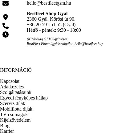
hello@bestfleetgsm.hu
Bestfleet Shop Gyál
2360 Gyál, Kőrösi út 90.
+36 20 591 51 55 (Gyál)
Hétfő - péntek: 9:30 - 18:00
(Kizárólag GSM ügyintézés.
BestFleet Flotta ügyfélszolgálat: hello@bestfleet.hu)
INFORMÁCIÓ
Kapcsolat
Adatkezelés
Szolgáltatásaink
Egyedi fényképes hátlap
Szerviz díjak
Mobilflotta díjak
TV csomagok
Kijelzővédelem
Blog
Karrier