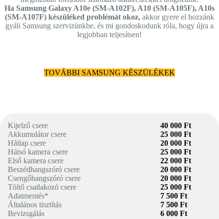
Ha Samsung Galaxy A10e (SM-A102F), A10 (SM-A105F), A10s
(SM-A107F) készüléked problémát okoz,
akkor gyere el hozzánk
gyáli Samsung szervizünkbe, és mi gondoskodunk róla, hogy újra a
legjobban teljesítsen!
TOVÁBBI SAMSUNG KÉSZÜLÉKEK
Kijelző csere
40 000 Ft
Akkumulátor csere
25 000 Ft
Hátlap csere
20 000 Ft
Hátsó kamera csere
25 000 Ft
Első kamera csere
22 000 Ft
Beszédhangszóró csere
20 000 Ft
Csengőhangszóró csere
20 000 Ft
Töltő csatlakozó csere
25 000 Ft
Adatmentés*
7 500 Ft
Általános tisztítás
7 500 Ft
Bevizsgálás
6 000 Ft