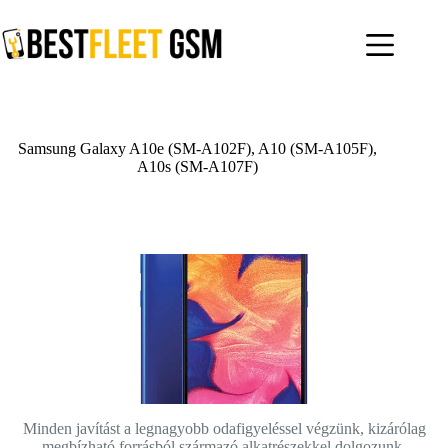
Skip
to
content
Samsung Galaxy A10e (SM-A102F), A10 (SM-A105F),
A10s (SM-A107F)
Minden javítást a legnagyobb odafigyeléssel végzünk, kizárólag
megbízható forrásból származó alkatrészekkel dolgozunk.