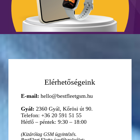
Elérhetőségeink
E-mail:
hello@bestfleetgsm.hu
Gyál:
2360 Gyál, Kőrösi út 90.
Telefon: +36 20 591 51 55
Hétfő – péntek: 9:30 – 18:00
(Kizárólag GSM ügyintézés.
BestFleet Flotta ügyfélszolgálat: