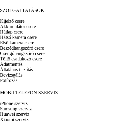
SZOLGÁLTATÁSOK
Kijelző csere
Akkumulátor csere
Hátlap csere
Hátsó kamera csere
Első kamera csere
Beszédhangszóró csere
Csengőhangszóró csere
Töltő csatlakozó csere
Adatmentés
Általános tisztítás
Bevizsgálás
Polírozás
MOBILTELEFON SZERVIZ
iPhone szerviz
Samsung szerviz
Huawei szerviz
Xiaomi szerviz