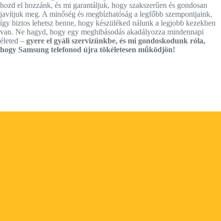
hozd el hozzánk, és mi garantáljuk, hogy szakszerűen és gondosan
javítjuk meg. A minőség és megbízhatóság a legfőbb szempontjaink,
így biztos lehetsz benne, hogy készüléked nálunk a legjobb kezekben
van. Ne hagyd, hogy egy meghibásodás akadályozza mindennapi
életed –
gyere el gyáli szervizünkbe, és mi gondoskodunk róla,
hogy Samsung telefonod újra tökéletesen működjön!