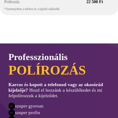
Polírozás
22 500 Ft
*Amennyiben a telefon és a kijelző működik.
Professzionális
POLÍROZÁS
Karcos és kopott a telefonod vagy az okosórád
kijelzője?
Hozd el hozzánk a készülékedet és mi
felpolírozzuk a kijelződet.
szuper gyorsan
szuper profin