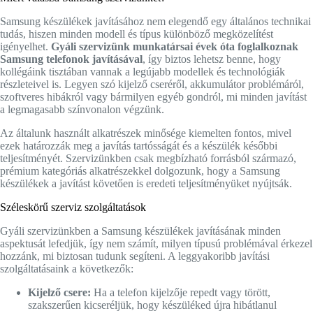
Samsung készülékek javításához nem elegendő egy általános technikai
tudás, hiszen minden modell és típus különböző megközelítést
igényelhet.
Gyáli szervizünk munkatársai évek óta foglalkoznak
Samsung telefonok javításával
, így biztos lehetsz benne, hogy
kollégáink tisztában vannak a legújabb modellek és technológiák
részleteivel is. Legyen szó kijelző cseréről, akkumulátor problémáról,
szoftveres hibákról vagy bármilyen egyéb gondról, mi minden javítást
a legmagasabb színvonalon végzünk.
Az általunk használt alkatrészek minősége kiemelten fontos, mivel
ezek határozzák meg a javítás tartósságát és a készülék későbbi
teljesítményét. Szervizünkben csak megbízható forrásból származó,
prémium kategóriás alkatrészekkel dolgozunk, hogy a Samsung
készülékek a javítást követően is eredeti teljesítményüket nyújtsák.
Széleskörű szerviz szolgáltatások
Gyáli szervizünkben a Samsung készülékek javításának minden
aspektusát lefedjük, így nem számít, milyen típusú problémával érkezel
hozzánk, mi biztosan tudunk segíteni. A leggyakoribb javítási
szolgáltatásaink a következők:
Kijelző csere:
Ha a telefon kijelzője repedt vagy törött,
szakszerűen kicseréljük, hogy készüléked újra hibátlanul