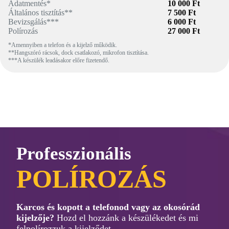
Adatmentés*
10 000 Ft
Általános tisztítás**
7 500 Ft
Bevizsgálás***
6 000 Ft
Polírozás
27 000 Ft
*Amennyiben a telefon és a kijelző működik.
**Hangszóró rácsok, dock csatlakozó, mikrofon tisztítása.
***A készülék leadásakor előre fizetendő.
Professzionális
POLÍROZÁS
Karcos és kopott a telefonod vagy az okosórád
kijelzője?
Hozd el hozzánk a készülékedet és mi
felpolírozzuk a kijelződet.