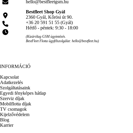
hello@bestfleetgsm.hu
Bestfleet Shop Gyál
2360 Gyál, Kőrösi út 90.
+36 20 591 51 55 (Gyál)
Hétfő - péntek: 9:30 - 18:00
(Kizárólag GSM ügyintézés.
BestFleet Flotta ügyfélszolgálat: hello@bestfleet.hu)
INFORMÁCIÓ
Kapcsolat
Adatkezelés
Szolgáltatásaink
Egyedi fényképes hátlap
Szerviz díjak
Mobilflotta díjak
TV csomagok
Kijelzővédelem
Blog
Karrier