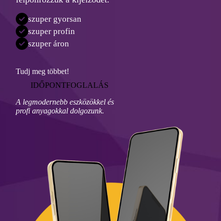
szuper gyorsan
szuper profin
szuper áron
Tudj meg többet!
IDŐPONTFOGLALÁS
A legmodernebb eszközökkel és
profi anyagokkal dolgozunk.