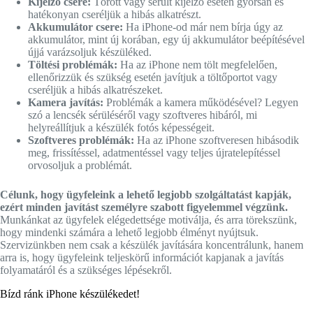
Kijelző csere:
Törött vagy sérült kijelző esetén gyorsan és
hatékonyan cseréljük a hibás alkatrészt.
Akkumulátor csere:
Ha iPhone-od már nem bírja úgy az
akkumulátor, mint új korában, egy új akkumulátor beépítésével
újjá varázsoljuk készüléked.
Töltési problémák:
Ha az iPhone nem tölt megfelelően,
ellenőrizzük és szükség esetén javítjuk a töltőportot vagy
cseréljük a hibás alkatrészeket.
Kamera javítás:
Problémák a kamera működésével? Legyen
szó a lencsék sérüléséről vagy szoftveres hibáról, mi
helyreállítjuk a készülék fotós képességeit.
Szoftveres problémák:
Ha az iPhone szoftveresen hibásodik
meg, frissítéssel, adatmentéssel vagy teljes újratelepítéssel
orvosoljuk a problémát.
Célunk, hogy ügyfeleink a lehető legjobb szolgáltatást kapják,
ezért minden javítást személyre szabott figyelemmel végzünk.
Munkánkat az ügyfelek elégedettsége motiválja, és arra törekszünk,
hogy mindenki számára a lehető legjobb élményt nyújtsuk.
Szervizünkben nem csak a készülék javítására koncentrálunk, hanem
arra is, hogy ügyfeleink teljeskörű információt kapjanak a javítás
folyamatáról és a szükséges lépésekről.
Bízd ránk iPhone készülékedet!