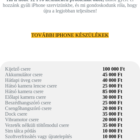
hozzánk gyáli iPhone szervizünkbe, és mi gondoskodunk róla, hogy
újra a legjobban teljesítsen!
TOVÁBBI IPHONE KÉSZÜLÉKEK
Kijelző csere
100 000 Ft
Akkumulátor csere
45 000 Ft
Hátlapi üveg csere
40 000 Ft
Hátsó kamera lencse csere
25 000 Ft
Hátsó kamera csere
85 000 Ft
Előlapi kamera csere
30 000 Ft
Beszédhangszóró csere
25 000 Ft
Csengőhangszóró csere
20 000 Ft
Dock csere
35 000 Ft
Vibramotor csere
20 000 Ft
Vezeték nélküli töltőmodul csere
35 000 Ft
Sim tálca pótlás
10 000 Ft
Szoftverfrissítés vagy újratelepítés
10 000 Ft