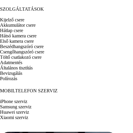
SZOLGÁLTATÁSOK
Kijelző csere
Akkumulátor csere
Hátlap csere
Hátsó kamera csere
Első kamera csere
Beszédhangszóró csere
Csengőhangszóró csere
Töltő csatlakozó csere
Adatmentés
Általános tisztítás
Bevizsgálás
Polírozás
MOBILTELEFON SZERVIZ
iPhone szerviz
Samsung szerviz
Huawei szerviz
Xiaomi szerviz