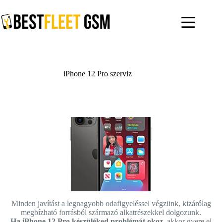
Skip
to
content
iPhone 12 Pro szerviz
Minden javítást a legnagyobb odafigyeléssel végzünk, kizárólag
megbízható forrásból származó alkatrészekkel dolgozunk.
Ha iPhone 12 Pro készüléked problémát okoz,
akkor gyere el