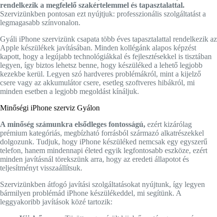
rendelkezik a megfelelő szakértelemmel és tapasztalattal.
Szervizünkben pontosan ezt nyújtjuk: professzionális szolgáltatást a
legmagasabb színvonalon.
Gyáli iPhone szervizünk csapata több éves tapasztalattal rendelkezik az
Apple készülékek javításában. Minden kollégánk alapos képzést
kapott, hogy a legújabb technológiákkal és fejlesztésekkel is tisztában
legyen, így biztos lehetsz benne, hogy készüléked a lehető legjobb
kezekbe kerül. Legyen szó hardveres problémákról, mint a kijelző
csere vagy az akkumulátor csere, esetleg szoftveres hibákról, mi
minden esetben a legjobb megoldást kínáljuk.
Minőségi iPhone szerviz Gyálon
A minőség számunkra elsődleges fontosságú,
ezért kizárólag
prémium kategóriás, megbízható forrásból származó alkatrészekkel
dolgozunk. Tudjuk, hogy iPhone készüléked nemcsak egy egyszerű
telefon, hanem mindennapi életed egyik legfontosabb eszköze, ezért
minden javításnál törekszünk arra, hogy az eredeti állapotot és
teljesítményt visszaállítsuk.
Szervizünkben átfogó javítási szolgáltatásokat nyújtunk, így legyen
bármilyen problémád iPhone készülékeddel, mi segítünk. A
leggyakoribb javítások közé tartozik: