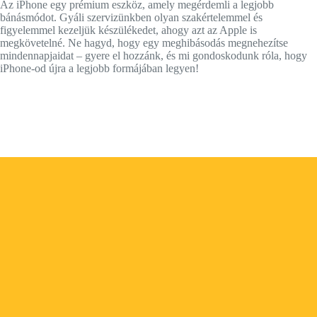
Az iPhone egy prémium eszköz, amely megérdemli a legjobb
bánásmódot. Gyáli szervizünkben olyan szakértelemmel és
figyelemmel kezeljük készülékedet, ahogy azt az Apple is
megkövetelné. Ne hagyd, hogy egy meghibásodás megnehezítse
mindennapjaidat – gyere el hozzánk, és mi gondoskodunk róla, hogy
iPhone-od újra a legjobb formájában legyen!