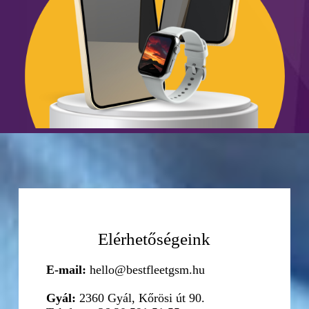
Elérhetőségeink
E-mail:
hello@bestfleetgsm.hu
Gyál:
2360 Gyál, Kőrösi út 90.