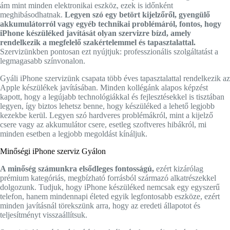
ám mint minden elektronikai eszköz, ezek is időnként
meghibásodhatnak.
Legyen szó egy betört kijelzőről, gyengülő
akkumulátorról vagy egyéb technikai problémáról, fontos, hogy
iPhone készüléked javítását olyan szervizre bízd, amely
rendelkezik a megfelelő szakértelemmel és tapasztalattal.
Szervizünkben pontosan ezt nyújtjuk: professzionális szolgáltatást a
legmagasabb színvonalon.
Gyáli iPhone szervizünk csapata több éves tapasztalattal rendelkezik az
Apple készülékek javításában. Minden kollégánk alapos képzést
kapott, hogy a legújabb technológiákkal és fejlesztésekkel is tisztában
legyen, így biztos lehetsz benne, hogy készüléked a lehető legjobb
kezekbe kerül. Legyen szó hardveres problémákról, mint a kijelző
csere vagy az akkumulátor csere, esetleg szoftveres hibákról, mi
minden esetben a legjobb megoldást kínáljuk.
Minőségi iPhone szerviz Gyálon
A minőség számunkra elsődleges fontosságú,
ezért kizárólag
prémium kategóriás, megbízható forrásból származó alkatrészekkel
dolgozunk. Tudjuk, hogy iPhone készüléked nemcsak egy egyszerű
telefon, hanem mindennapi életed egyik legfontosabb eszköze, ezért
minden javításnál törekszünk arra, hogy az eredeti állapotot és
teljesítményt visszaállítsuk.