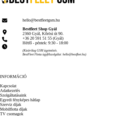
hello@bestfleetgsm.hu
Bestfleet Shop Gyál
2360 Gyál, Kőrösi út 90.
+36 20 591 51 55 (Gyál)
Hétfő - péntek: 9:30 - 18:00
(Kizárólag GSM ügyintézés.
BestFleet Flotta ügyfélszolgálat: hello@bestfleet.hu)
INFORMÁCIÓ
Kapcsolat
Adatkezelés
Szolgáltatásaink
Egyedi fényképes hátlap
Szerviz díjak
Mobilflotta díjak
TV csomagok