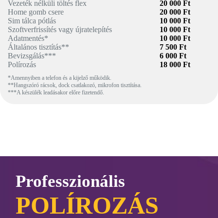
Vezeték nélküli töltés flex
20 000 Ft
Home gomb csere
20 000 Ft
Sim tálca pótlás
10 000 Ft
Szoftverfrissítés vagy újratelepítés
10 000 Ft
Adatmentés*
10 000 Ft
Általános tisztítás**
7 500 Ft
Bevizsgálás***
6 000 Ft
Polírozás
18 000 Ft
*Amennyiben a telefon és a kijelző működik.
**Hangszóró rácsok, dock csatlakozó, mikrofon tisztítása.
***A készülék leadásakor előre fizetendő.
Professzionális
POLÍROZÁS