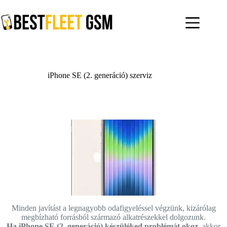
Skip
to
content
iPhone SE (2. generáció) szerviz
Minden javítást a legnagyobb odafigyeléssel végzünk, kizárólag
megbízható forrásból származó alkatrészekkel dolgozunk.
Ha iPhone SE (2. generáció) készüléked problémát okoz,
akkor