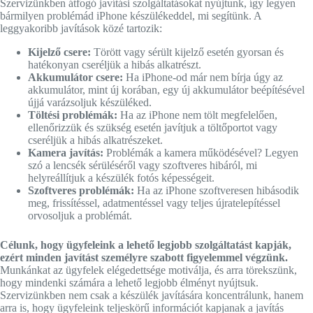
Szervizünkben átfogó javítási szolgáltatásokat nyújtunk, így legyen
bármilyen problémád iPhone készülékeddel, mi segítünk. A
leggyakoribb javítások közé tartozik:
Kijelző csere:
Törött vagy sérült kijelző esetén gyorsan és
hatékonyan cseréljük a hibás alkatrészt.
Akkumulátor csere:
Ha iPhone-od már nem bírja úgy az
akkumulátor, mint új korában, egy új akkumulátor beépítésével
újjá varázsoljuk készüléked.
Töltési problémák:
Ha az iPhone nem tölt megfelelően,
ellenőrizzük és szükség esetén javítjuk a töltőportot vagy
cseréljük a hibás alkatrészeket.
Kamera javítás:
Problémák a kamera működésével? Legyen
szó a lencsék sérüléséről vagy szoftveres hibáról, mi
helyreállítjuk a készülék fotós képességeit.
Szoftveres problémák:
Ha az iPhone szoftveresen hibásodik
meg, frissítéssel, adatmentéssel vagy teljes újratelepítéssel
orvosoljuk a problémát.
Célunk, hogy ügyfeleink a lehető legjobb szolgáltatást kapják,
ezért minden javítást személyre szabott figyelemmel végzünk.
Munkánkat az ügyfelek elégedettsége motiválja, és arra törekszünk,
hogy mindenki számára a lehető legjobb élményt nyújtsuk.
Szervizünkben nem csak a készülék javítására koncentrálunk, hanem
arra is, hogy ügyfeleink teljeskörű információt kapjanak a javítás