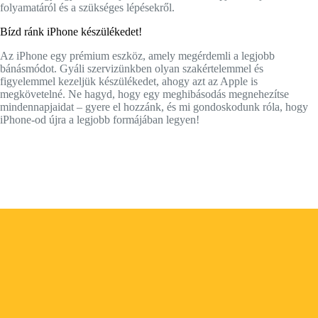
folyamatáról és a szükséges lépésekről.
Bízd ránk iPhone készülékedet!
Az iPhone egy prémium eszköz, amely megérdemli a legjobb
bánásmódot. Gyáli szervizünkben olyan szakértelemmel és
figyelemmel kezeljük készülékedet, ahogy azt az Apple is
megkövetelné. Ne hagyd, hogy egy meghibásodás megnehezítse
mindennapjaidat – gyere el hozzánk, és mi gondoskodunk róla, hogy
iPhone-od újra a legjobb formájában legyen!