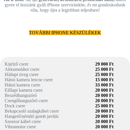
gyere el hozzánk gyáli iPhone szervizünkbe, és mi gondoskodunk
róla, hogy újra a legjobban teljesítsen!
TOVÁBBI IPHONE KÉSZÜLÉKEK
Kijelző csere
29 000 Ft
Akkumulátor csere
25 000 Ft
Hátlapi üveg csere
25 000 Ft
Hátsó kamera lencse csere
15 000 Ft
Hátsó kamera csere
33 000 Ft
Előlapi kamera csere
20 000 Ft
Beszédhangszóró
20 000 Ft
Csengőhangszóró csere
20 000 Ft
Dock csere
25 000 Ft
Bekapcsoló szalagkábel csere
20 000 Ft
Hangerő/némító gomb javítás
20 000 Ft
Szenzor kábel csere
20 000 Ft
Vibramotor csere
20 000 Ft