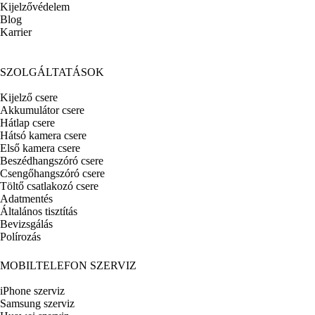
Kijelzővédelem
Blog
Karrier
SZOLGÁLTATÁSOK
Kijelző csere
Akkumulátor csere
Hátlap csere
Hátsó kamera csere
Első kamera csere
Beszédhangszóró csere
Csengőhangszóró csere
Töltő csatlakozó csere
Adatmentés
Általános tisztítás
Bevizsgálás
Polírozás
MOBILTELEFON SZERVIZ
iPhone szerviz
Samsung szerviz